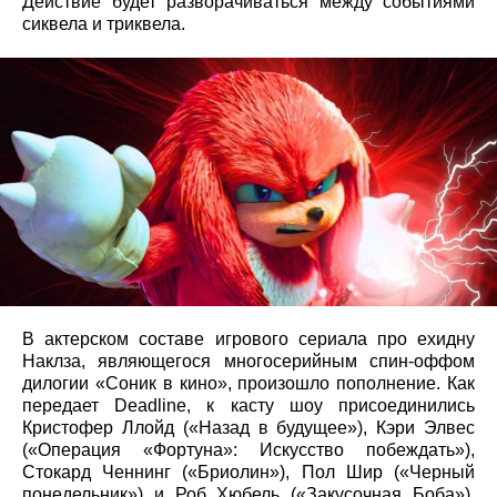
Действие будет разворачиваться между событиями
сиквела и триквела.
В актерском составе игрового сериала про ехидну
Наклза, являющегося многосерийным спин-оффом
дилогии «Соник в кино», произошло пополнение. Как
передает Deadline, к касту шоу присоединились
Кристофер Ллойд («Назад в будущее»), Кэри Элвес
(«Операция «Фортуна»: Искусство побеждать»),
Стокард Ченнинг («Бриолин»), Пол Шир («Черный
понедельник») и Роб Хюбель («Закусочная Боба»).