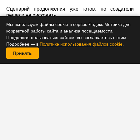
Сценарий продолжения уже готов, но создатели
решили не рисковать.
Мы используем файлы cookie и сервис Яндекс.Метрика для
корректной работы сайта и анализа посещаемости.
Продолжая пользоваться сайтом, вы соглашаетесь с этим.
Подробнее — в
Политике использования файлов cookie
.
Принять
В прошлом месяце появилась информация, что из-за
непрекращающейся забастовки Гильдии сценаристов
съемки четвертого сезона «Мандалорца» будут
отсрочены. Теперь эти сведения подтвердились.