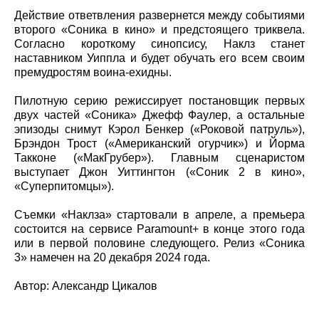
Действие ответвления развернется между событиями
второго «Соника в кино» и предстоящего триквела.
Согласно короткому синопсису, Наклз станет
наставником Уиппла и будет обучать его всем своим
премудростям воина-ехидны.
Пилотную серию режиссирует постановщик первых
двух частей «Соника» Джефф Фаулер, а остальные
эпизоды снимут Кэрол Бенкер («Роковой патруль»),
Брэндон Трост («Американский огурчик») и Йорма
Такконе («МакГрубер»). Главным сценаристом
выступает Джон Уиттингтон («Соник 2 в кино»,
«Суперпитомцы»).
Съемки «Наклза» стартовали в апреле, а премьера
состоится на сервисе Paramount+ в конце этого года
или в первой половине следующего. Релиз «Соника
3» намечен на 20 декабря 2024 года.
Автор: Александр Цикалов