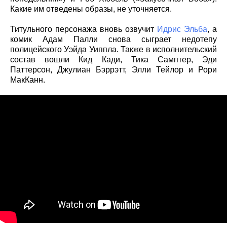
Какие им отведены образы, не уточняется.
Титульного персонажа вновь озвучит
Идрис Эльба
, а
комик Адам Палли снова сыграет недотепу
полицейского Уэйда Уиппла. Также в исполнительский
состав вошли Кид Кади, Тика Самптер, Эди
Паттерсон, Джулиан Бэррэтт, Элли Тейлор и Рори
МакКанн.