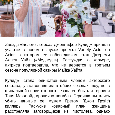
Звезда «Белого лотоса» Дженнифер Кулидж приняла
участие в новом выпуске проекта Variety Actor on
Actor, в котором ее собеседником стал Джереми
Аллен Уайт («Медведь»). Рассуждая о карьере,
актриса подтвердила, что не вернется в третьем
сезоне популярной сатиры Майка Уайта.
Кулидж стала единственным членом актерского
состава, участвовавшим в обоих сезонах шоу, но в
финальной серии второго сезона ее богатая героиня
Таня Макквойд иронично погибла. Героиню пытались
убить нанятые ее мужем Грегом (Джон Грэйс)
киллеры. Раскусив коварный план, женщина
расстреляла заговорщиков из пистолета, однако