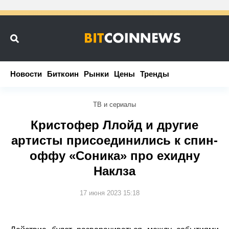
Новости
Новости
Биткоин
Биткоин
Рынки
Рынки
Цены
Цены
Тренды
Тренды
ТВ и сериалы
Кристофер Ллойд и другие
артисты присоединились к спин-
оффу «Соника» про ехидну
Наклза
17 июня 2023 15:18