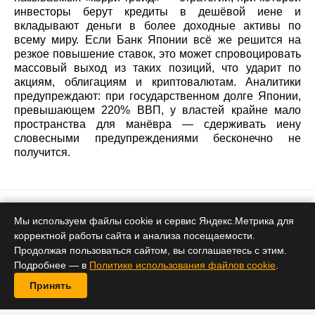
инвесторы берут кредиты в дешёвой иене и
вкладывают деньги в более доходные активы по
всему миру. Если Банк Японии всё же решится на
резкое повышение ставок, это может спровоцировать
массовый выход из таких позиций, что ударит по
акциям, облигациям и криптовалютам. Аналитики
предупреждают: при государственном долге Японии,
превышающем 220% ВВП, у властей крайне мало
пространства для манёвра — сдерживать иену
словесными предупреждениями бесконечно не
получится.
Биткоин
Мы используем файлы cookie и сервис Яндекс.Метрика для
корректной работы сайта и анализа посещаемости.
Биткоин держится у $60 000, но
Продолжая пользоваться сайтом, вы соглашаетесь с этим.
рынок замер в ожидании
Подробнее — в
Политике использования файлов cookie
.
Принять
30 июня 2026 14:17