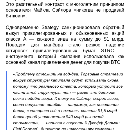
Это разительный контраст с многолетним принципом
основателя Майкла Сэйлора «никогда не продавай
биткоин».
Одновременно Strategy санкционировала обратный
выкуп привилегированных и обыкновенных акций
класса A — каждого вида на сумму до $1 млрд.
Поводом для манёвра стало резкое падение
котировок привилегированных бумаг STRC —
инструмента, который компания использовала как
основной канал привлечения денег для покупки BTC.
«Проблему отложили на год-два. Торговые стратегии
вокруг структуры капитала будут всплывать снова,
потому что реального ответа, который устроит все
части этой структуры, нет — разве что биткоин
резко пойдёт вверх. К тому же Сэйлор, скорее всего,
снова допустит ошибки — например, как погашение
долга, с которого всё и началось: списали $1,5 млрд
долга ценой уничтожения $40 млрд рыночной
стоимости», — написал в соцсети X Джефф Дорман
(Jeff Dorman), директор по инвестициям компании