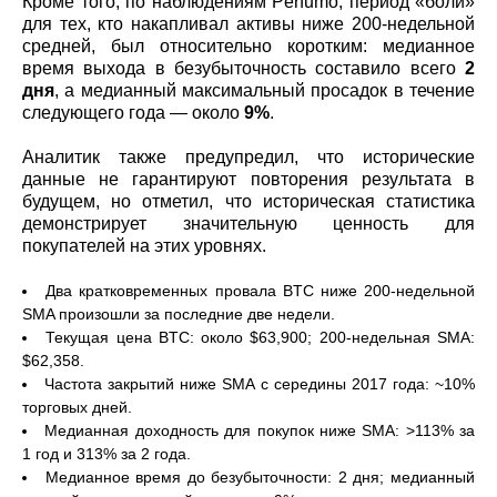
Кроме того, по наблюдениям Perfumo, период «боли»
для тех, кто накапливал активы ниже 200‑недельной
средней, был относительно коротким: медианное
время выхода в безубыточность составило всего
2
дня
, а медианный максимальный просадок в течение
следующего года — около
9%
.
Аналитик также предупредил, что исторические
данные не гарантируют повторения результата в
будущем, но отметил, что историческая статистика
демонстрирует значительную ценность для
покупателей на этих уровнях.
Два кратковременных провала BTC ниже 200‑недельной
SMA произошли за последние две недели.
Текущая цена BTC: около $63,900; 200‑недельная SMA:
$62,358.
Частота закрытий ниже SMA с середины 2017 года: ~10%
торговых дней.
Медианная доходность для покупок ниже SMA: >113% за
1 год и 313% за 2 года.
Медианное время до безубыточности: 2 дня; медианный