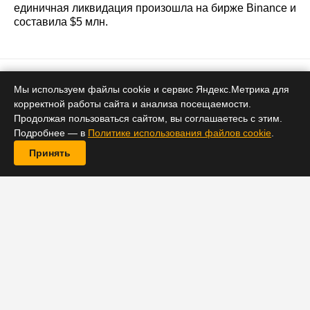
единичная ликвидация произошла на бирже Binance и
составила $5 млн.
Биткоин
Мы используем файлы cookie и сервис Яндекс.Метрика для
корректной работы сайта и анализа посещаемости.
Bitcoin близок к «низкорисковой»
Продолжая пользоваться сайтом, вы соглашаетесь с этим.
зоне
Подробнее — в
Политике использования файлов cookie
.
Принять
17 июня 2026 14:06
Криптовалюта демонстрирует признаки накопления:
показатель Sharpe приближается к «низкорисковой»
зоне, резервы BTC на биржах сократились до 2,71
млн, а аккумуляторные адреса поглотили 125 000
BTC с 1 по 14 июня, при этом 133 дня подряд цена
держится ниже 100‑недельной SMA около $88 466.