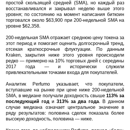
простой скользящей средней (SMA), но каждый раз
восстанавливался и закрывал неделю выше этого
уровня; по состоянию на момент написания биткоин
торговался около $63,900 при 200‑недельной SMA на
уровне $62,358.
200‑недельная SMA отражает среднюю цену токена за
этот период и помогает оценить долгосрочный тренд,
отсекая краткосрочные флуктуации. По данным
Kraken, закрытия ниже этого уровня происходили
редко — примерно на 10% торговых дней с середины
2017 года — и исторически служили
привлекательными точками входа для покупателей.
Аналитик Perfumo указывает, что покупатели,
вступавшие на рынке при цене ниже 200‑недельной
SMA, в медиане получали доходность свыше
113% за
последующий год
и
313% за два года
. В данном
случае медиана означает центральное значение в
ряду результатов: половина сделок показала более
высокую доходность, половина — ниже.