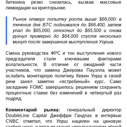
биткоина резко снизилась, вызвав массовые
ликвидации на крипторынке.
Рынок отверг попытку роста выше $66,000: в
течение дня BTC поднимался до $66,400, затем
упал до $65,000, отскочил до $65,500 и снова
рухнул примерно до $64,000 спустя несколько
минут после завершения выступления Уорша.
Смена руководства ФРС и тон выступления нового
председателя стали ключевыми факторами
волатильности. В отличие от ожиданий части
участников, что замена Джерома Пауэлла может
ослабить монетарную политику, Кевин Уорш в своей
речи занял заметно «ястребиный» курс. Само
заседание FOMC завершилось решением сохранить
процентные ставки без изменений в четвертый раз
подряд.
Комментарий рынка:
генеральный директор
DoubleLine Capital Джеффри Гандлах в интервью
CNBC отметил, что Уорш нацелен на ценовую
стабильность и вряд ли станет «председателем лёгкой