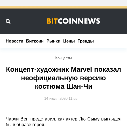
Новости
Новости
Биткоин
Биткоин
Рынки
Рынки
Цены
Цены
Тренды
Тренды
Концепты
Концепт-художник Marvel показал
неофициальную версию
костюма Шан-Чи
14 июля 2020 11:55
Чарли Вен представил, как актер Лю Сыму выглядел
бы в образе героя.