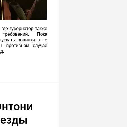
где губернатор также
требований. Пока
пускать новинки в те
В противном случае
д.
Энтони
везды