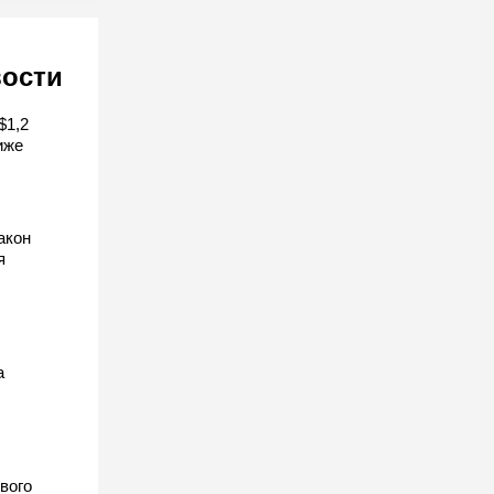
вости
$1,2
иже
акон
я
а
вого