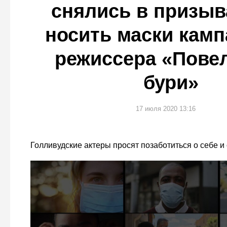
снялись в призы
носить маски камп
режиссера «Пове
бури»
17 июля 2020 13:16
Голливудские актеры просят позаботиться о себе 