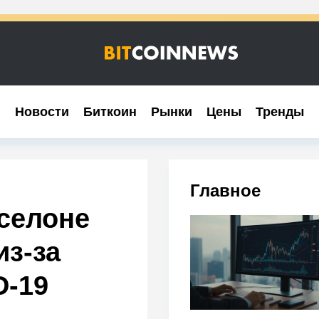
Новости
Новости
Биткоин
Биткоин
Рынки
Рынки
Цены
Цены
Тренды
Тренды
Главное
селоне
из-за
D-19