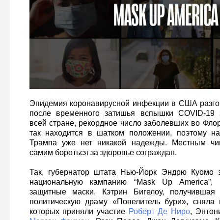
Эпидемия коронавирусной инфекции в США разгор
после временного затишья вспышки COVID-19 
всей стране, рекордное число заболевших во Фло
так находится в шатком положении, поэтому на
Трампа уже нет никакой надежды. Местным чи
самим бороться за здоровье сограждан.
Так, губернатор штата Нью-Йорк Эндрю Куомо 
национальную кампанию “Mask Up America”, 
защитные маски. Кэтрин Бигелоу, получившая
политическую драму «Повелитель бури», сняла 
которых приняли участие
Роберт Де Ниро
, Энтон