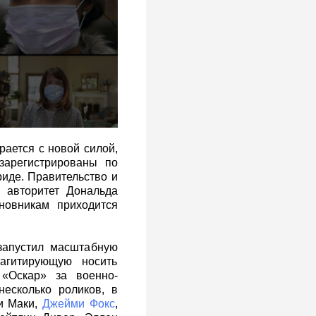
ается с новой силой,
зарегистрированы по
риде. Правительство и
 авторитет Дональда
новникам приходится
запустил масштабную
агитирующую носить
 «Оскар» за военно-
несколько роликов, в
и Маки,
Джейми Фокс
,