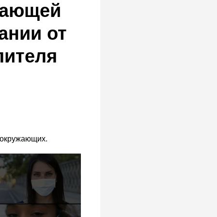
вающей
ании от
лителя
и окружающих.