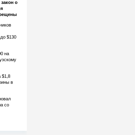
закон о
ля
прещены
ников
 до $130
0 на
узскому
 $1,8
оины в
ровал
а со