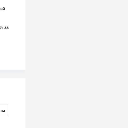
ций
% за
ны