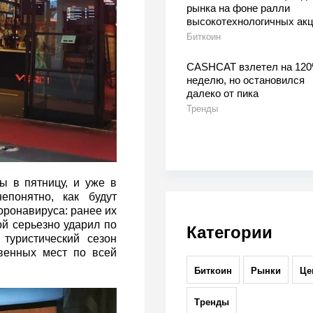
рынка на фоне ралли
высокотехнологичных ак
Биткоин
CASHCAT взлетел на 120
неделю, но остановился
далеко от пика
Тренды
 в пятницу, и уже в
понятно, как будут
оронавируса: ранее их
й серьезно ударил по
Категории
 туристический сезон
венных мест по всей
Биткоин
Рынки
Це
Тренды