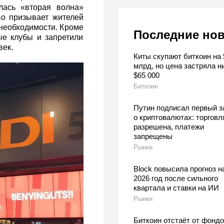
лась «вторая волна»
во призывает жителей
 необходимости. Кроме
Последние но
ые клубы и запретили
век.
Киты скупают биткоин на 
млрд, но цена застряла н
$65 000
Биткоин
Путин подписал первый з
о криптовалютах: торговл
разрешена, платежи
запрещены
Рынки
Block повысила прогноз н
2026 год после сильного
квартала и ставки на ИИ
Рынки
Биткоин отстаёт от фондо