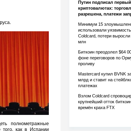
Путин подписал первый 
криптовалютах: торгов
разрешена, платежи за
руса.
Минимум 15 злоумышлен
использовали уязвимость
Coldcard, потери выросли
млн
Биткоин преодолел $64 00
фоне переговоров по Орм
проливу
Mastercard купил BVNK за
млрд и ставит на стейблк
платежах
Взлом Coldcard спровоци
крупнейший отток биткоин
времён краха FTX
еть полнометражные
 того, как в Испании