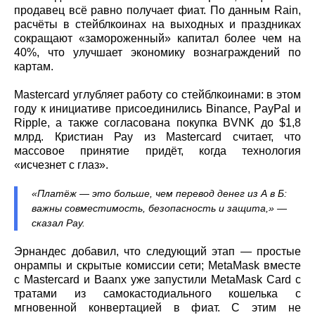
продавец всё равно получает фиат. По данным Rain,
расчёты в стейблкоинах на выходных и праздниках
сокращают «замороженный» капитал более чем на
40%, что улучшает экономику вознаграждений по
картам.
Mastercard углубляет работу со стейблкоинами: в этом
году к инициативе присоединились Binance, PayPal и
Ripple, а также согласована покупка BVNK до $1,8
млрд. Кристиан Рау из Mastercard считает, что
массовое принятие придёт, когда технология
«исчезнет с глаз».
«Платёж — это больше, чем перевод денег из А в Б:
важны совместимость, безопасность и защита,» —
сказал Рау.
Эрнандес добавил, что следующий этап — простые
онрампы и скрытые комиссии сети; MetaMask вместе
с Mastercard и Baanx уже запустили MetaMask Card с
тратами из самокастодиального кошелька с
мгновенной конвертацией в фиат. С этим не