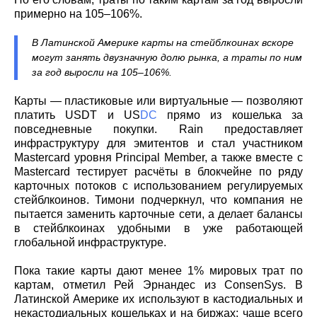
примерно на 105–106%.
В Латинской Америке карты на стейблкоинах вскоре
могут занять двузначную долю рынка, а траты по ним
за год выросли на 105–106%.
Карты — пластиковые или виртуальные — позволяют
платить USDT и US
DC
прямо из кошелька за
повседневные покупки. Rain предоставляет
инфраструктуру для эмитентов и стал участником
Mastercard уровня Principal Member, а также вместе с
Mastercard тестирует расчёты в блокчейне по ряду
карточных потоков с использованием регулируемых
стейблкоинов. Тимони подчеркнул, что компания не
пытается заменить карточные сети, а делает балансы
в стейблкоинах удобными в уже работающей
глобальной инфраструктуре.
Пока такие карты дают менее 1% мировых трат по
картам, отметил Рей Эрнандес из ConsenSys. В
Латинской Америке их используют в кастодиальных и
некастодиальных кошельках и на биржах; чаще всего