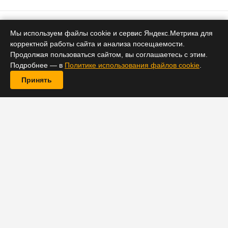
Рынки
Мы используем файлы cookie и сервис Яндекс.Метрика для
корректной работы сайта и анализа посещаемости.
Акции Coinbase упали на 4%:
Продолжая пользоваться сайтом, вы соглашаетесь с этим.
криптоторги замедлились,
Подробнее — в
Политике использования файлов cookie
.
первый квартал подвёл
Принять
8 мая 2026 13:01
Криптоплатформа не дотянула до прогнозов по
прибыли и выручке: падение цен на цифровые
активы охладило торги и подрезало уверенность
инвесторов.