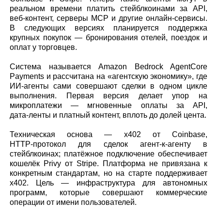
реальном времени платить стейблкоинами за API,
веб‑контент, серверы MCP и другие онлайн‑сервисы.
В следующих версиях планируется поддержка
крупных покупок — бронирования отелей, поездок и
оплат у торговцев.
Система называется Amazon Bedrock AgentCore
Payments и рассчитана на «агентскую экономику», где
ИИ‑агенты сами совершают сделки в одном цикле
выполнения. Первая версия делает упор на
микроплатежи — мгновенные оплаты за API,
дата‑ленты и платный контент, вплоть до долей цента.
Техническая основа — x402 от Coinbase,
HTTP‑протокол для сделок агент‑к‑агенту в
стейблкоинах; платёжное подключение обеспечивает
кошелёк Privy от Stripe. Платформа не привязана к
конкретным стандартам, но на старте поддерживает
x402. Цель — инфраструктура для автономных
программ, которые совершают коммерческие
операции от имени пользователей.