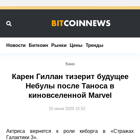
Новости
Новости
Биткоин
Биткоин
Рынки
Рынки
Цены
Цены
Тренды
Тренды
Кино
Карен Гиллан тизерит будущее
Небулы после Таноса в
киновселенной Marvel
10 июня 2020 15:52
Актриса вернется к роли киборга в «Стражах
Галактики 3».