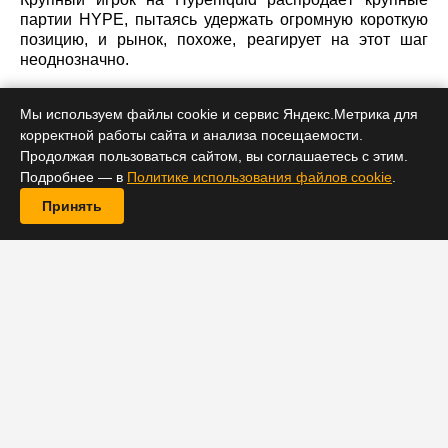
партии HYPE, пытаясь удержать огромную короткую
позицию, и рынок, похоже, реагирует на этот шаг
неоднозначно.
Мы используем файлы cookie и сервис Яндекс.Метрика для
корректной работы сайта и анализа посещаемости.
Продолжая пользоваться сайтом, вы соглашаетесь с этим.
Подробнее — в
Политике использования файлов cookie
.
Принять
Трейдер под ником loracle.hl завёл на платформу
Hyperliquid более 616 000 токенов HYPE на сумму
около $36,7 млн и быстро продал большую часть,
чтобы защитить крупную короткую позицию.