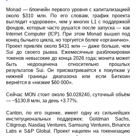
Monad — блокчейн первого уровня с капитализацией
около $310 млн. По его словам, график проекта
выглядит «здоровее», чем у многих L1 с поддержкой
фондов, которые часто рушатся после запуска — как
Internet Computer (ICP). При этом Monad вышел под
конец бычьего цикла, но торгуется более «органично».
Проект привлёк около $431 млн — даже больше, чем
Sui до своего рывка. Ежемесячные разблокировки
токенов невысокие до конца 2026 года; монета может
быть недооценена относительно прошлых
результатов Sui. Он присматривается к покупкам у
нижней границы диапазона или если Биткоин
вернётся в «низкие $60 000».
Сейчас MON стоит около $0.028240, суточный объём
— ~$130.8 млн, за день +3.77%.
Canton, по его оценке, имеет одну из сильнейших
институциональных поддержек: Goldman Sachs,
Citigroup, Nasdaq Ventures, Samsung Ventures, Binance
Labs и S&P Global. Проект нацелен на токенизацию