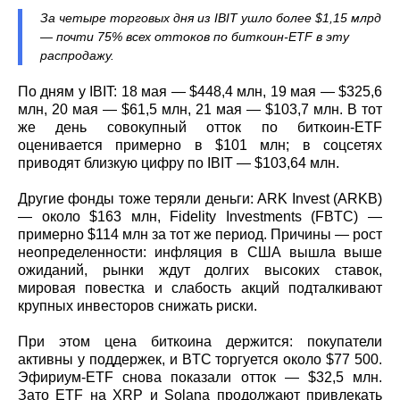
За четыре торговых дня из IBIT ушло более $1,15 млрд
— почти 75% всех оттоков по биткоин‑ETF в эту
распродажу.
По дням у IBIT: 18 мая — $448,4 млн, 19 мая — $325,6
млн, 20 мая — $61,5 млн, 21 мая — $103,7 млн. В тот
же день совокупный отток по биткоин‑ETF
оценивается примерно в $101 млн; в соцсетях
приводят близкую цифру по IBIT — $103,64 млн.
Другие фонды тоже теряли деньги: ARK Invest (ARKB)
— около $163 млн, Fidelity Investments (FBTC) —
примерно $114 млн за тот же период. Причины — рост
неопределенности: инфляция в США вышла выше
ожиданий, рынки ждут долгих высоких ставок,
мировая повестка и слабость акций подталкивают
крупных инвесторов снижать риски.
При этом цена биткоина держится: покупатели
активны у поддержек, и BTC торгуется около $77 500.
Эфириум‑ETF снова показали отток — $32,5 млн.
Зато ETF на XRP и Solana продолжают привлекать