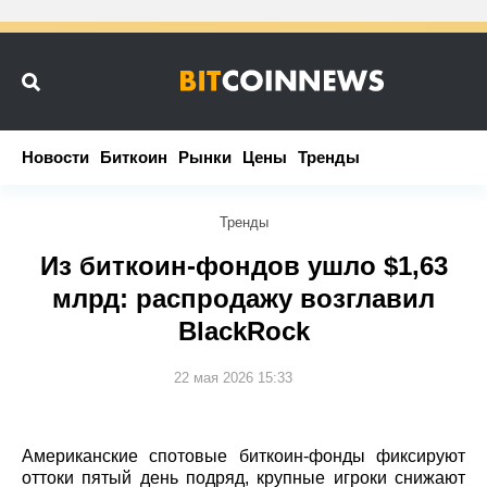
Новости
Новости
Биткоин
Биткоин
Рынки
Рынки
Цены
Цены
Тренды
Тренды
Тренды
Из биткоин‑фондов ушло $1,63
млрд: распродажу возглавил
BlackRock
22 мая 2026 15:33
Американские спотовые биткоин‑фонды фиксируют
оттоки пятый день подряд, крупные игроки снижают