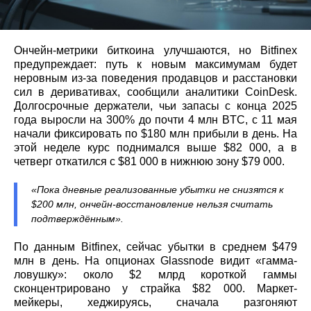
Ончейн-метрики биткоина улучшаются, но Bitfinex
предупреждает: путь к новым максимумам будет
неровным из‑за поведения продавцов и расстановки
сил в деривативах, сообщили аналитики CoinDesk.
Долгосрочные держатели, чьи запасы с конца 2025
года выросли на 300% до почти 4 млн BTC, с 11 мая
начали фиксировать по $180 млн прибыли в день. На
этой неделе курс поднимался выше $82 000, а в
четверг откатился с $81 000 в нижнюю зону $79 000.
«Пока дневные реализованные убытки не снизятся к
$200 млн, ончейн-восстановление нельзя считать
подтверждённым».
По данным Bitfinex, сейчас убытки в среднем $479
млн в день. На опционах Glassnode видит «гамма-
ловушку»: около $2 млрд короткой гаммы
сконцентрировано у страйка $82 000. Маркет-
мейкеры, хеджируясь, сначала разгоняют