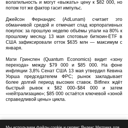
волатильность и могут «выжать» цену к $82 000, но
потом тот же фактор гасит импульс.
Джейсон Фернандес (AdLunam) считает это
обманчивой средой и отмечает спад корпоративных
покупок: за прошлую неделю объёмы упали на 80% к
прошлому месяцу. 13 мая спотовые биткоин-ETF в
США зафиксировали отток $635 млн — максимум с
января.
Мати Гринспен (Quantum Economics) видит «зону
перехода» между $79 000 и $85 000. На фоне
инфляции 3,8% Сенат США 13 мая утвердил Кевина
Уорша председателем ФРС; рынок закладывает
более долгий период высоких ставок. Bitfinex ждёт
быстрый рывок к $82 000–$84 000 и затем
«нейтрализацию»; $85 000 остаётся ключевой «зоной
справедливой цены» цикла.
Биткоин
Мы используем файлы cookie и сервис Яндекс.Метрика для