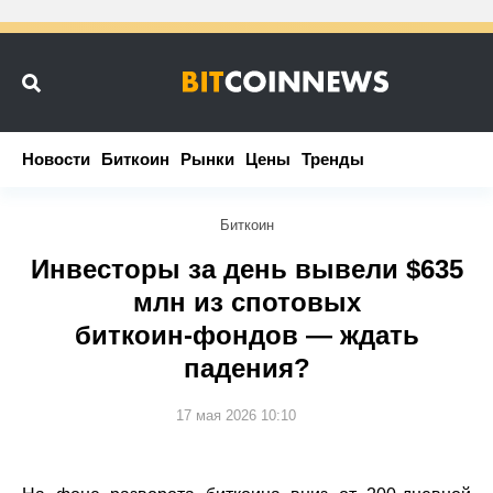
Новости
Новости
Биткоин
Биткоин
Рынки
Рынки
Цены
Цены
Тренды
Тренды
Биткоин
Инвесторы за день вывели $635
млн из спотовых
биткоин‑фондов — ждать
падения?
17 мая 2026 10:10