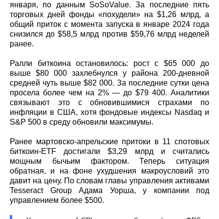
января, по данным SoSoValue. За последние пять
торговых дней фонды «похудели» на $1,26 млрд, а
общий приток с момента запуска в январе 2024 года
снизился до $58,5 млрд против $59,76 млрд неделей
ранее.
Ралли биткоина остановилось: рост с $65 000 до
выше $80 000 захлебнулся у района 200‑дневной
средней чуть выше $82 000. За последние сутки цена
просела более чем на 2% — до $79 400. Аналитики
связывают это с обновившимися страхами по
инфляции в США, хотя фондовые индексы Nasdaq и
S&P 500 в среду обновили максимумы.
Ранее мартовско‑апрельские притоки в 11 спотовых
биткоин‑ETF достигали $3,29 млрд и считались
мощным бычьим фактором. Теперь ситуация
обратная, и на фоне ухудшения макроусловий это
давит на цену. По словам главы управления активами
Tesseract Group Адама Уорша, у компании под
управлением более $500.