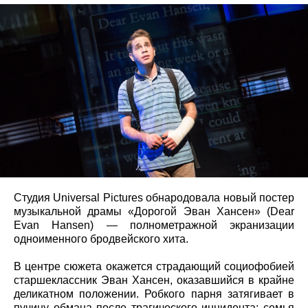
Студия Universal Pictures обнародовала новый постер
музыкальной драмы «Дорогой Эван Хансен» (Dear
Evan Hansen) — полнометражной экранизации
одноименного бродвейского хита.
В центре сюжета окажется страдающий социофобией
старшеклассник Эван Хансен, оказавшийся в крайне
деликатном положении. Робкого парня затягивает в
пучину обмана после трагического инцидента: семья