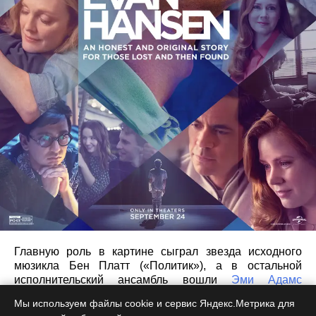
Главную роль в картине сыграл звезда исходного
мюзикла Бен Платт («Политик»), а в остальной
исполнительский ансамбль вошли
Эми Адамс
(«Человек из стали»), Кейтлин Дивер
Мы используем файлы cookie и сервис Яндекс.Метрика для
(«Образование»),
Джулианна Мур
(«Все еще Элис»),