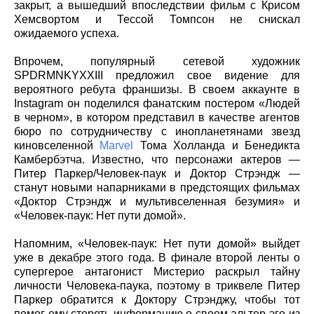
закрыт, а вышедший впоследствии фильм с Крисом
Хемсвортом и Тессой Томпсон не снискал
ожидаемого успеха.
Впрочем, популярный сетевой художник
SPDRMNKYXXIII предложил свое видение для
вероятного ребута франшизы. В своем аккаунте в
Instagram он поделился фанатским постером «Людей
в черном», в котором представил в качестве агентов
бюро по сотрудничеству с инопланетянами звезд
киновселенной
Marvel
Тома Холланда и Бенедикта
Камбербэтча. Известно, что персонажи актеров —
Питер Паркер/Человек-паук и Доктор Стрэндж —
станут новыми напарниками в предстоящих фильмах
«Доктор Стрэндж и мультивселенная безумия» и
«Человек-паук: Нет пути домой».
Напомним, «Человек-паук: Нет пути домой» выйдет
уже в декабре этого года. В финале второй ленты о
супергерое антагонист Мистерио раскрыл тайну
личности Человека-паука, поэтому в триквеле Питер
Паркер обратится к Доктору Стрэнджу, чтобы тот
помог ему стереть информацию о своем альтер-эго из