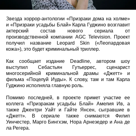
Звезда хоррор-антологии «Призраки дома на холме»
и «Призраки усадьбы Блай» Карла Гуджино возглавит
актерский состав нового сериала от
производственной компании AGC Television. Проект
получил название Leopard Skin («Леопардовая
кожа»), это будет криминальный триллер.
Как сообщает издание Deadline, автором шоу
выступил Себастьян Гутьеррес, сценарист
многосерийной криминальной драмы «Джетт» и
фильма «Поцелуй Иуды». К слову, там и там Карла
Гуджино исполняла главную роль.
Помимо последней, в проекте примет участие ее
коллега «Призракам усадьбы Блай» Амелия Ив, а
также Джентри Уайт и Гайте Янсен, сыгравшие в
«Джетт». В сериале также снимаются Филип
Уинчестер, Марго Бингхэм, Нора Арнезедер и Ана де
ла Регера.