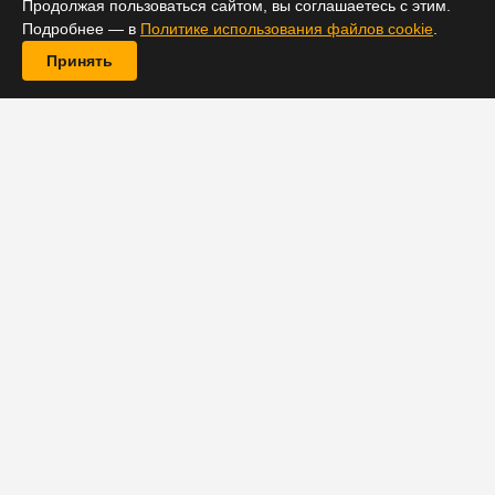
Продолжая пользоваться сайтом, вы соглашаетесь с этим.
Подробнее — в
Политике использования файлов cookie
.
Принять
Новый сезон номинированного на «
Золотой глобус
»
сериала «Тед Лассо» будет расширен. Создатели
проекта приняли решение добавить два
дополнительных эпизода.
Первоначально об этом объявила Джуно Темпл,
которая сыграла в сериале модель Кили Джонс,
работающую в футбольном клубе «Ричмонд». В
интервью изданию Collider актриса рассказала о том,
как съемочная группа справляется с работой в
условиях пандемии. Она объяснила, что производство
второго сезона затянется, а причина —