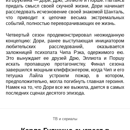
из Бруклина — Дори, Дрю, Эллиоте и Порше. Пытаясь
придать смысл своей скучной жизни, Дори начинает
расследовать исчезновение своей знакомой Шанталь,
что приводит к цепочке весьма экстремальных
событий, полностью переворачивающих ее жизнь.
Четвертый сезон продемонстрировал неожиданную
концепцию: Дори, ранее выступающая инициатором
любительских расследований, оказывается
заложницей психопата Чипа Рэка, одержимого ею.
Это вынуждает ее друзей Дрю, Эллиота и Поршу
искать пропавшую протагонистку. Финал сезона
завершился мощным клиффхэнгером, когда Чип и его
тетушка Лайла устроили пожар, в котором,
предположительно, могла погибнуть главная героиня.
Намек на то, что Дори все же выжила, дается в самых
последних сценах десятого эпизода.
ТВ и сериалы