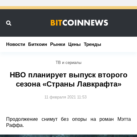
Новости
Новости
Биткоин
Биткоин
Рынки
Рынки
Цены
Цены
Тренды
Тренды
ТВ и сериалы
HBO планирует выпуск второго
сезона «Страны Лавкрафта»
11 февраля 2021 11:53
Продолжение снимут без опоры на роман Мэтта
Раффа.