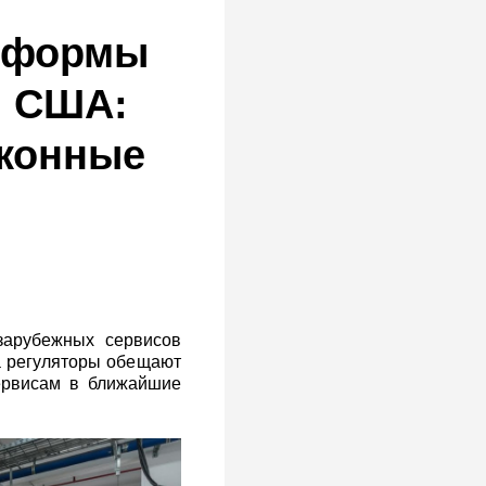
атформы
и США:
аконные
зарубежных сервисов
а регуляторы обещают
ервисам в ближайшие