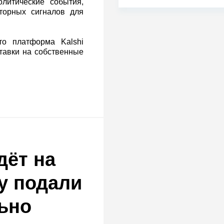
олитические события,
торных сигналов для
то платформа Kalshi
тавки на собственные
дёт на
у подали
ьно