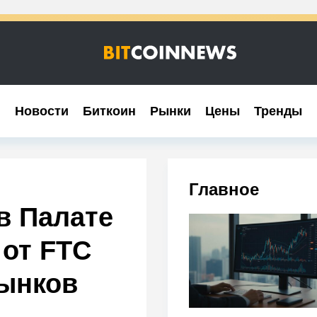
Новости
Новости
Биткоин
Биткоин
Рынки
Рынки
Цены
Цены
Тренды
Тренды
Главное
в Палате
от FTC
ынков