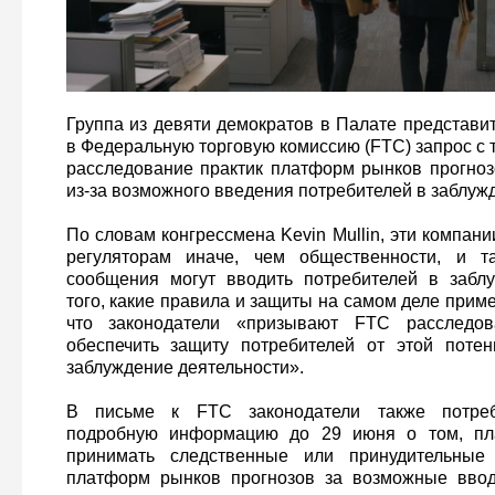
Группа из девяти демократов в Палате представ
в Федеральную торговую комиссию (FTC) запрос с
расследование практик платформ рынков прогнозов
из‑за возможного введения потребителей в заблуж
По словам конгрессмена Kevin Mullin, эти компан
регуляторам иначе, чем общественности, и т
сообщения могут вводить потребителей в заблу
того, какие правила и защиты на самом деле прим
что законодатели «призывают FTC расследов
обеспечить защиту потребителей от этой поте
заблуждение деятельности».
В письме к FTC законодатели также потреб
подробную информацию до 29 июня о том, пла
принимать следственные или принудительны
платформ рынков прогнозов за возможные вво