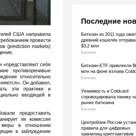
Последние но
Биткоин из 2011 года ожил
ителей США направила
древний кошелёк отправи
 требованием провести
$3,2 млн
 (prediction markets)
дение.
Биткоин
ии «представляют себя
Биткоин-ETF привлекли $
акие противоречивые
млн на фоне взлома Coldc
ждение относительно
Биткоин
еняются». Он добавил,
ать эти практики и
Уязвимость в Coldcard
нциально вводящей в
спровоцировала панику н
рынке биткоина
Биткоин
овали предоставить
нирует ли комиссия
Центробанк России устан
е меры в отношении
правила для цифровых
дящие в заблуждение
хранилищ криптоактивов