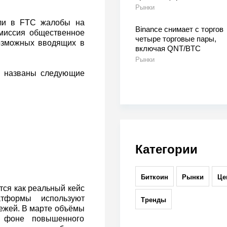
Рынки
 ли в FTC жалобы на
Binance снимает с торгов
омиссия общественное
четыре торговые пары,
озможных вводящих в
включая QNT/BTC
Рынки
n, названы следующие
Категории
Биткоин
Рынки
Це
тся как реальный кейс
тформы используют
Тренды
тежей. В марте объёмы
а фоне повышенного