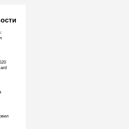
вости
:
л
620
ard
а
овил