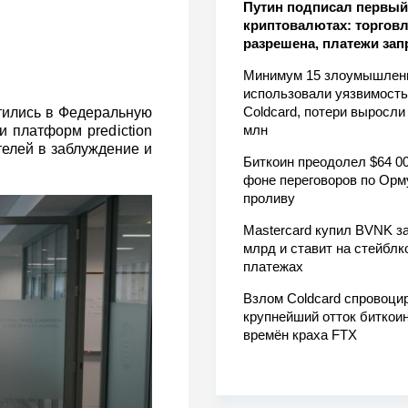
Путин подписал первый 
криптовалютах: торгов
разрешена, платежи за
Минимум 15 злоумышлен
использовали уязвимость
Coldcard, потери выросли
тились в Федеральную
млн
и платформ prediction
телей в заблуждение и
Биткоин преодолел $64 00
фоне переговоров по Орм
проливу
Mastercard купил BVNK за
млрд и ставит на стейблк
платежах
Взлом Coldcard спровоци
крупнейший отток биткоин
времён краха FTX