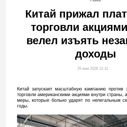
Рынки
Китай прижал пл
торговли акциям
велел изъять нез
доходы
25 мая 2026 12:11
Китай запускает масштабную кампанию против 
торговли американскими акциями внутри страны, 
меры, которые больно ударят по нелегальным с
годы.