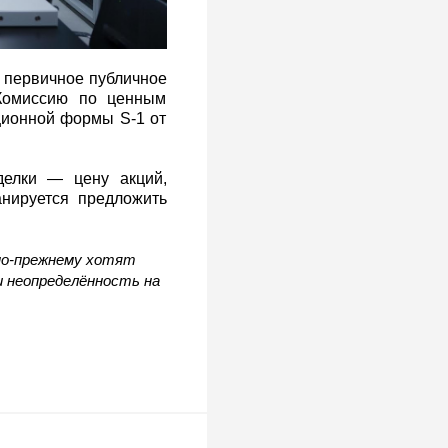
а первичное публичное
Комиссию по ценным
ционной формы S‑1 от
елки — цену акций,
анируется предложить
по-прежнему хотят
и неопределённость на