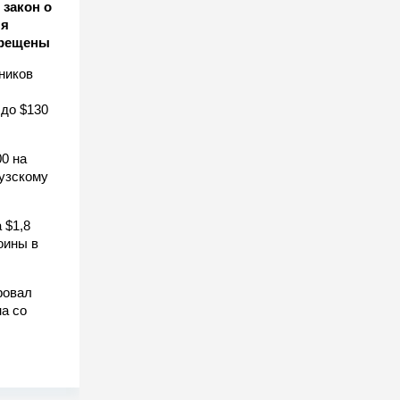
закон о
ля
прещены
ников
 до $130
0 на
узскому
 $1,8
оины в
ровал
а со