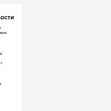
вости
л
овня
а
ст
в