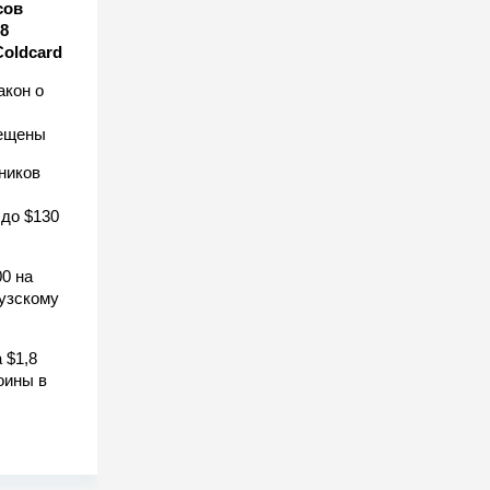
сов
8
Coldcard
акон о
рещены
ников
 до $130
0 на
узскому
 $1,8
оины в