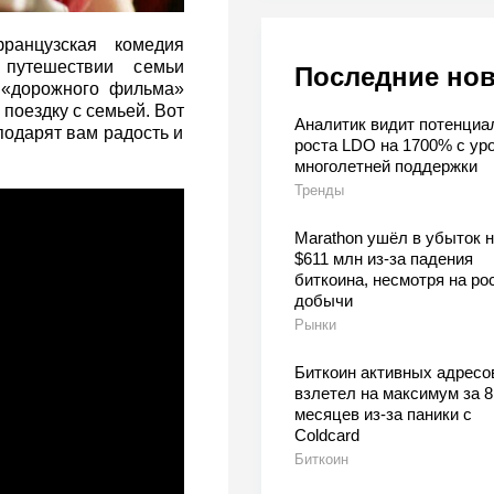
анцузская комедия
 путешествии семьи
Последние но
 «дорожного фильма»
 поездку с семьей. Вот
Аналитик видит потенциа
подарят вам радость и
роста LDO на 1700% с ур
многолетней поддержки
Тренды
Marathon ушёл в убыток н
$611 млн из-за падения
биткоина, несмотря на ро
добычи
Рынки
Биткоин активных адресо
взлетел на максимум за 8
месяцев из-за паники с
Coldcard
Биткоин