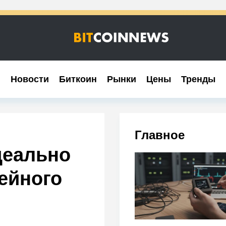
Новости
Новости
Биткоин
Биткоин
Рынки
Рынки
Цены
Цены
Тренды
Тренды
Главное
деально
ейного