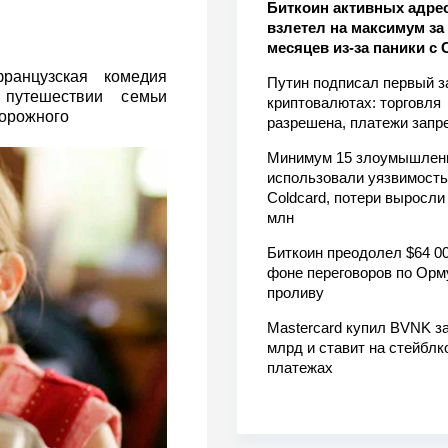
Биткоин активных адре
взлетел на максимум за 
месяцев из-за паники с 
анцузская комедия
Путин подписал первый з
 путешествии семьи
криптовалютах: торговля
дорожного
разрешена, платежи зап
Минимум 15 злоумышлен
использовали уязвимость
Coldcard, потери выросли
млн
Биткоин преодолел $64 00
фоне переговоров по Орм
проливу
Mastercard купил BVNK за
млрд и ставит на стейблк
платежах