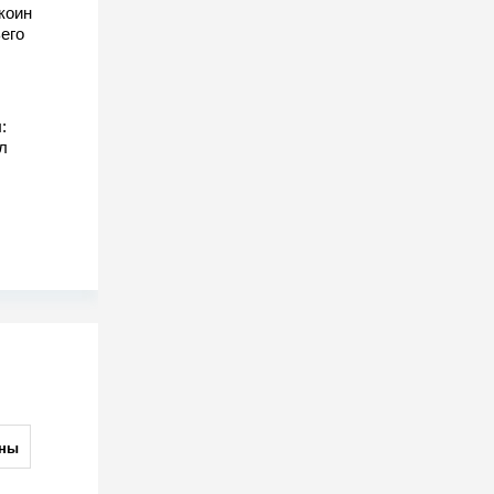
коин
его
:
л
ны