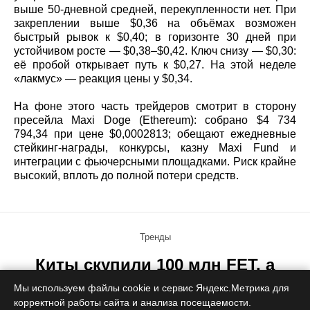
выше 50-дневной средней, перекупленности нет. При
закреплении выше $0,36 на объёмах возможен
быстрый рывок к $0,40; в горизонте 30 дней при
устойчивом росте — $0,38–$0,42. Ключ снизу — $0,30:
её пробой открывает путь к $0,27. На этой неделе
«лакмус» — реакция цены у $0,34.
На фоне этого часть трейдеров смотрит в сторону
пресейла Maxi Doge (Ethereum): собрано $4 734
794,34 при цене $0,0002813; обещают ежедневные
стейкинг-награды, конкурсы, казну Maxi Fund и
интеграции с фьючерсными площадками. Риск крайне
высокий, вплоть до полной потери средств.
Тренды
Киты скупили 100 млн FET, а
цена всё равно падает —
Мы используем файлы cookie и сервис Яндекс.Метрика для
корректной работы сайта и анализа посещаемости.
почему?