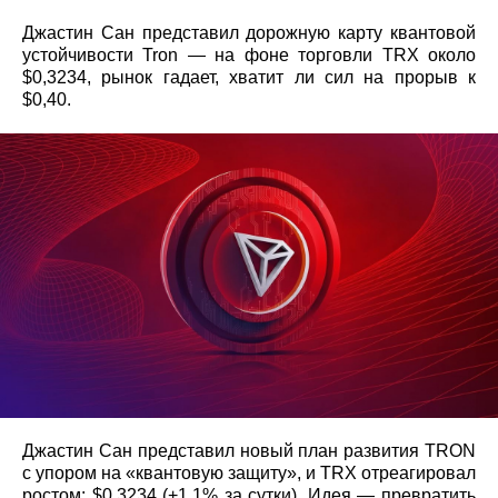
Джастин Сан представил дорожную карту квантовой
устойчивости Tron — на фоне торговли TRX около
$0,3234, рынок гадает, хватит ли сил на прорыв к
$0,40.
Джастин Сан представил новый план развития TRON
с упором на «квантовую защиту», и TRX отреагировал
ростом: $0,3234 (+1,1% за сутки). Идея — превратить