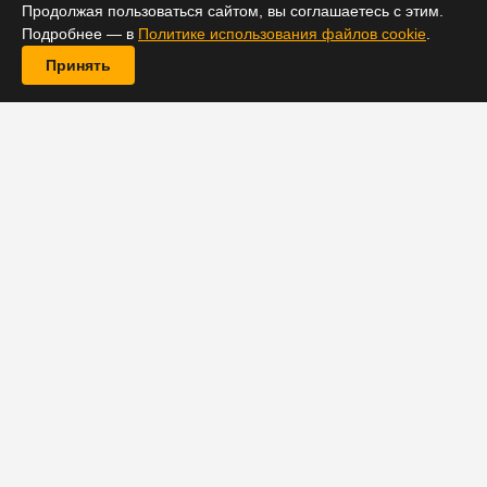
Продолжая пользоваться сайтом, вы соглашаетесь с этим.
Подробнее — в
Политике использования файлов cookie
.
16 апреля 2026 14:19
Принять
Токен FET просел на 2,76% и упёрся в критическую
поддержку $0,226, тогда как на фоне скупки «китами»
аналитики допускают ход к $0,30–$0,40.