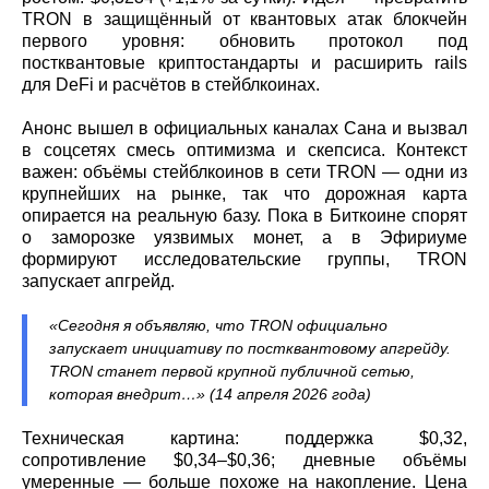
TRON в защищённый от квантовых атак блокчейн
первого уровня: обновить протокол под
постквантовые криптостандарты и расширить rails
для DeFi и расчётов в стейблкоинах.
Анонс вышел в официальных каналах Сана и вызвал
в соцсетях смесь оптимизма и скепсиса. Контекст
важен: объёмы стейблкоинов в сети TRON — одни из
крупнейших на рынке, так что дорожная карта
опирается на реальную базу. Пока в Биткоине спорят
о заморозке уязвимых монет, а в Эфириуме
формируют исследовательские группы, TRON
запускает апгрейд.
«Сегодня я объявляю, что TRON официально
запускает инициативу по постквантовому апгрейду.
TRON станет первой крупной публичной сетью,
которая внедрит…» (14 апреля 2026 года)
Техническая картина: поддержка $0,32,
сопротивление $0,34–$0,36; дневные объёмы
умеренные — больше похоже на накопление. Цена