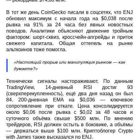
В тот же день CoinGecko писали в соцсетях, что ENJ
обновил максимум с начала года на $0,038 после
рывка на 91% за 24 часа без явных новостных
поводов. Аналитики объясняют движение тройным
фактором: шорт-сквиз, кроссчейн-апгрейды и приток
свежего капитала. Общая оттепель на рынке
альткоинов тоже помогла.
«Настоящий прорыв или манипуляция рынком — как
думаете?»
Технически сигналы настораживают. По данным
TradingView, 14‑дневный RSI достиг 93
(сверхперекупленность), ещё два дня назад он был
84. 200‑дневная EMA на $0,036 — ключевое
сопротивление при откате. Цена консолидируется
около $0,06 после рывка с $0,02 за 48 часов и
суточного объёма свыше $500 млн. По мнению
трейдеров, RSI должен остыть в боковике, а объёмы
— держаться выше $100 млн. Криптоблогер Crypto
with James также высказался по ENJ.