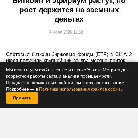
Биткоин и эфириум растут, но
рост держится на заемных
деньгах
4 июля 2026 11:32
Спотовые биткоин-биржевые фонды (ETF) в США 2
июля получили крупнейший за два месяца приток —
$221,7 млн, прервав десятидневную серию оттоков,
Мы используем файлы cookie и сервис Яндекс.Метрика для
однако рынок деривативов показывает признаки
корректной работы сайта и анализа посещаемости.
перегрева заемными позициями.
Продолжая пользоваться сайтом, вы соглашаетесь с этим.
Подробнее — в
Политике использования файлов cookie
.
Принять