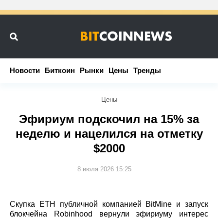
Новости
Новости
Биткоин
Биткоин
Рынки
Рынки
Цены
Цены
Тренды
Тренды
Цены
Эфириум подскочил на 15% за
неделю и нацелился на отметку
$2000
8 июля 2026 15:25
Скупка ETH публичной компанией BitMine и запуск
блокчейна Robinhood вернули эфириуму интерес