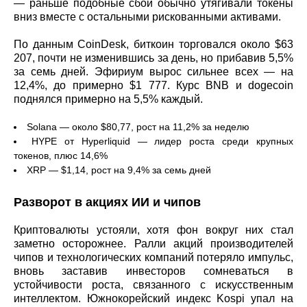
— раньше подобные сбои обычно утягивали токены
вниз вместе с остальными рискованными активами.
По данным CoinDesk, биткоин торговался около $63
207, почти не изменившись за день, но прибавив 5,5%
за семь дней. Эфириум вырос сильнее всех — на
12,4%, до примерно $1 777. Курс BNB и dogecoin
поднялся примерно на 5,5% каждый.
Solana — около $80,77, рост на 11,2% за неделю
HYPE от Hyperliquid — лидер роста среди крупных
токенов, плюс 14,6%
XRP — $1,14, рост на 9,4% за семь дней
Разворот в акциях ИИ и чипов
Криптовалюты устояли, хотя фон вокруг них стал
заметно осторожнее. Ралли акций производителей
чипов и технологических компаний потеряло импульс,
вновь заставив инвесторов сомневаться в
устойчивости роста, связанного с искусственным
интеллектом. Южнокорейский индекс Kospi упал на