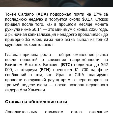
Токен Cardano (
ADA
) подорожал почти на 17% за
последнюю неделю и торгуется около
$0,17
. Отскок
пришёл после того, как в прошлом месяце монета
рухнула ниже $0,14 — это минимум с конца 2020 года,
а рыночная капитализация ненадолго провалилась до
примерно $5 млрд, из-за чего актив выпал из топ-20
крупнейших криптовалют.
Главная причина роста — общее оживление рынка
после новостей о снижении напряжённости на
Ближнем Востоке. Биткоин (
BTC
) поднялся до $62
000, а эфириум (
ETH
) превысил $1 700 на фоне
сообщений о том, что Иран и США планируют
провести следующий раунд прямых переговоров на
третьей неделе июля — после похорон верховного
лидера Али Хаменеи.
Ставка на обновление сети
Дополнительным стимулом стало ожидание