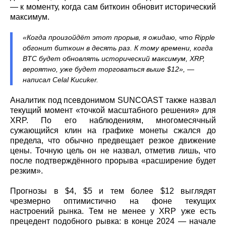
— к моменту, когда сам биткоин обновит исторический
максимум.
«Когда произойдёт этот прорыв, я ожидаю, что Ripple
обгонит биткоин в десять раз. К тому времени, когда
BTC будет обновлять исторический максимум, XRP,
вероятно, уже будет торговаться выше $12», —
написал Celal Kucuker.
Аналитик под псевдонимом SUNCOAST также назвал
текущий момент «точкой масштабного решения» для
XRP. По его наблюдениям, многомесячный
сужающийся клин на графике монеты сжался до
предела, что обычно предвещает резкое движение
цены. Точную цель он не назвал, отметив лишь, что
после подтверждённого прорыва «расширение будет
резким».
Прогнозы в $4, $5 и тем более $12 выглядят
чрезмерно оптимистично на фоне текущих
настроений рынка. Тем не менее у XRP уже есть
прецедент подобного рывка: в конце 2024 — начале