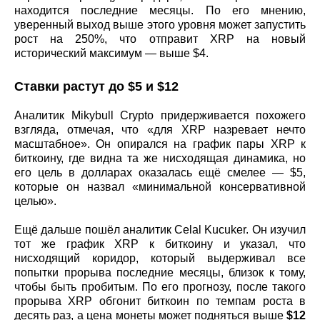
находится последние месяцы. По его мнению,
уверенный выход выше этого уровня может запустить
рост на 250%, что отправит XRP на новый
исторический максимум — выше $4.
Ставки растут до $5 и $12
Аналитик Mikybull Crypto придерживается похожего
взгляда, отмечая, что «для XRP назревает нечто
масштабное». Он опирался на график пары XRP к
биткоину, где видна та же нисходящая динамика, но
его цель в долларах оказалась ещё смелее — $5,
которые он назвал «минимальной консервативной
целью».
Ещё дальше пошёл аналитик Celal Kucuker. Он изучил
тот же график XRP к биткоину и указал, что
нисходящий коридор, который выдерживал все
попытки прорыва последние месяцы, близок к тому,
чтобы быть пробитым. По его прогнозу, после такого
прорыва XRP обгонит биткоин по темпам роста в
десять раз, а цена монеты может подняться выше
$12