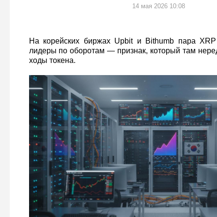
14 мая 2026 10:08
На корейских биржах Upbit и Bithumb пара XRP
лидеры по оборотам — признак, который там нере
ходы токена.