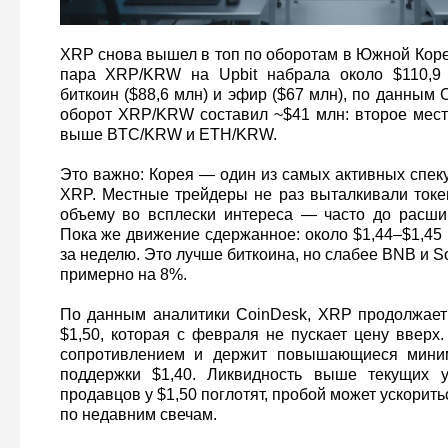
XRP снова вышел в топ по оборотам в Южной Коре
пара XRP/KRW на Upbit набрала около $110,9
биткоин ($88,6 млн) и эфир ($67 млн), по данным 
оборот XRP/KRW составил ~$41 млн: второе мес
выше BTC/KRW и ETH/KRW.
Это важно: Корея — один из самых активных спек
XRP. Местные трейдеры не раз выталкивали токе
объему во всплески интереса — часто до расши
Пока же движение сдержанное: около $1,44–$1,45
за неделю. Это лучше биткоина, но слабее BNB и S
примерно на 8%.
По данным аналитики CoinDesk, XRP продолжает 
$1,50, которая с февраля не пускает цену вверх
сопротивлением и держит повышающиеся мин
поддержки $1,40. Ликвидность выше текущих у
продавцов у $1,50 поглотят, пробой может ускорить
по недавним свечам.