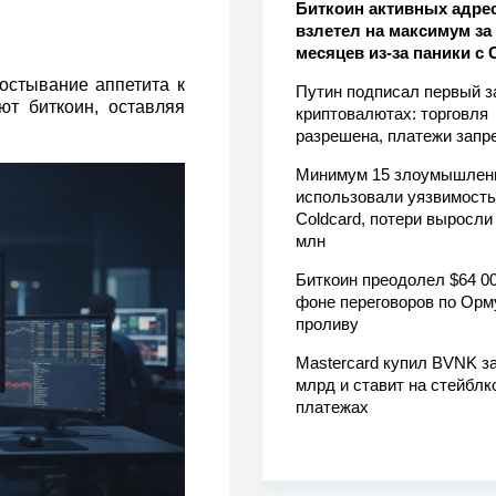
Биткоин активных адре
взлетел на максимум за 
месяцев из-за паники с 
остывание аппетита к
Путин подписал первый з
ют биткоин, оставляя
криптовалютах: торговля
разрешена, платежи зап
Минимум 15 злоумышлен
использовали уязвимость
Coldcard, потери выросли
млн
Биткоин преодолел $64 00
фоне переговоров по Орм
проливу
Mastercard купил BVNK за
млрд и ставит на стейблк
платежах