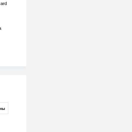
ard
а
ны