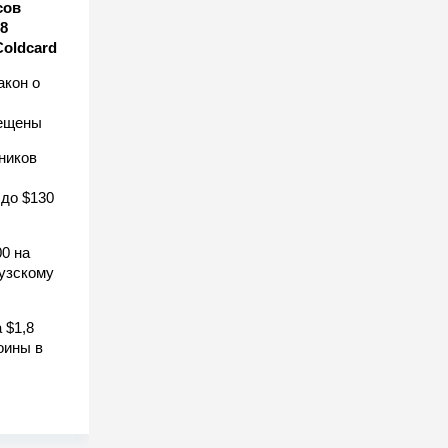
сов
8
Coldcard
акон о
рещены
ников
 до $130
0 на
узскому
 $1,8
оины в