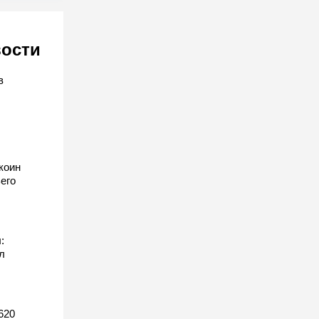
вости
в
коин
его
:
л
620