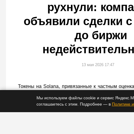
рухнули: комп
объявили сделки с
до биржи
недействитель
13 мая 2026 17:47
Токены на Solana, привязанные к частным оценка
резко упали на неделе на фоне публичных сомнен
Мы используем файлы cookie и сервис Яндекс.М
их обеспечения.
соглашаетесь с этим. Подробнее — в
Политике и