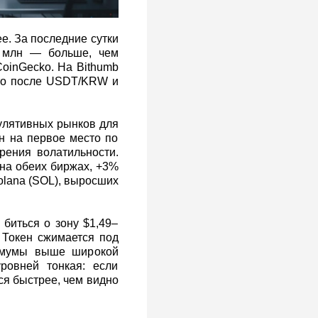
е. За последние сутки
 млн — больше, чем
CoinGecko. На Bithumb
то после USDT/KRW и
улятивных рынков для
н на первое место по
рения волатильности.
 на обеих биржах, +3%
olana (SOL), выросших
биться о зону $1,49–
. Токен сжимается под
имумы выше широкой
ровней тонкая: если
ся быстрее, чем видно