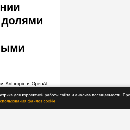
ании
 долями
ными
м Anthropic и OpenAI,
ий в законности схем
етрика для корректной работы сайта и анализа посещаемости. Про
спользования файлов cookie
.