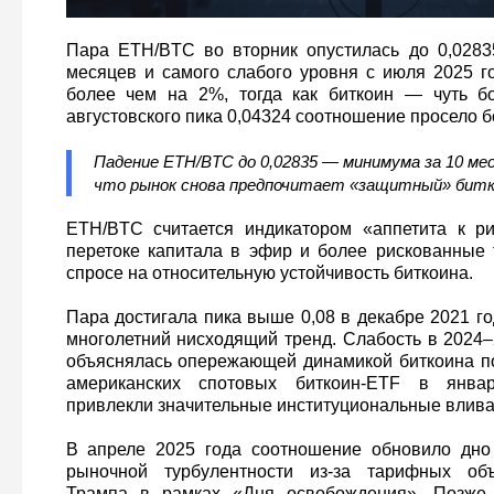
Пара ETH/BTC во вторник опустилась до 0,028
месяцев и самого слабого уровня с июля 2025 
более чем на 2%, тогда как биткоин — чуть 
августовского пика 0,04324 соотношение просело б
Падение ETH/BTC до 0,02835 — минимума за 10 ме
что рынок снова предпочитает «защитный» битк
ETH/BTC считается индикатором «аппетита к ри
перетоке капитала в эфир и более рискованные
спросе на относительную устойчивость биткоина.
Пара достигала пика выше 0,08 в декабре 2021 го
многолетний нисходящий тренд. Слабость в 2024–
объяснялась опережающей динамикой биткоина по
американских спотовых биткоин‑ETF в январ
привлекли значительные институциональные влива
В апреле 2025 года соотношение обновило дно
рыночной турбулентности из‑за тарифных объ
Трампа в рамках «Дня освобождения». Позже 