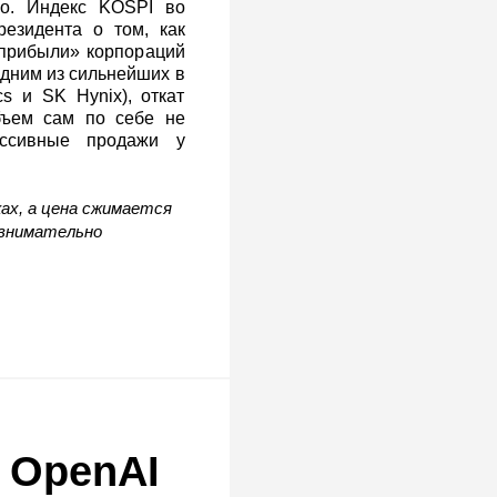
ро. Индекс KOSPI во
езидента о том, как
‑прибыли» корпораций
одним из сильнейших в
s и SK Hynix), откат
объем сам по себе не
ессивные продажи у
ах, а цена сжимается
 внимательно
и OpenAI