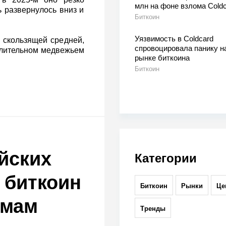
млн на фоне взлома Coldc
 развернулось вниз и
Биткоин
Уязвимость в Coldcard
 скользящей средней,
спровоцировала панику н
 длительном медвежьем
рынке биткоина
Биткоин
йских
Категории
 биткоин
Биткоин
Рынки
Це
ёмам
Тренды