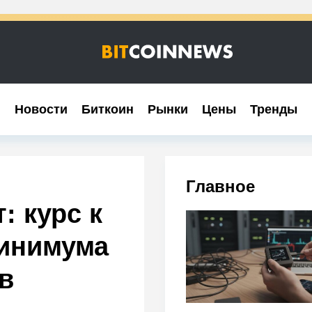
Новости
Новости
Биткоин
Биткоин
Рынки
Рынки
Цены
Цены
Тренды
Тренды
Главное
: курс к
минимума
в