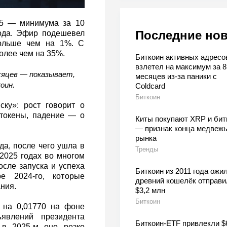
35 — минимума за 10
Последние но
года. Эфир подешевел
больше чем на 1%. С
олее чем на 35%.
Биткоин активных адресо
взлетел на максимум за 8
сяцев — показывает,
месяцев из-за паники с
оин.
Coldcard
Биткоин
ску»: рост говорит о
 токены, падение — о
Киты покупают XRP и бит
— признак конца медвежь
рынка
да, после чего ушла в
Тренды
2025 годах во многом
сле запуска и успеха
Биткоин из 2011 года ожил
е 2024-го, которые
древний кошелёк отправи
ния.
$3,2 млн
Биткоин
 на 0,01770 на фоне
явлений президента
Биткоин-ETF привлекли $
в 2025-м оно резко