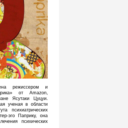
чена режиссером и
прика» от Amazon,
ане Ясутаки Цуцуи.
ая ученая в области
ута психиатрических
тер-эго Паприку, она
лечения психических