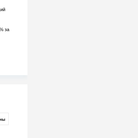
ций
% за
ны