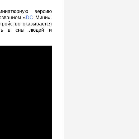
иниатюрную версию
азванием «
DC
Мини».
тройство оказывается
кать в сны людей и