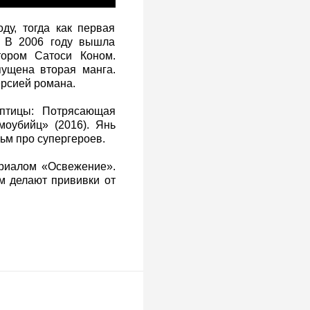
ду, тогда как первая
. В 2006 году вышла
ором Сатоси Коном.
ущена вторая манга.
ерсией романа.
птицы: Потрясающая
оубийц» (2016). Янь
м про супергероев.
ериалом «Освежение».
м делают прививки от