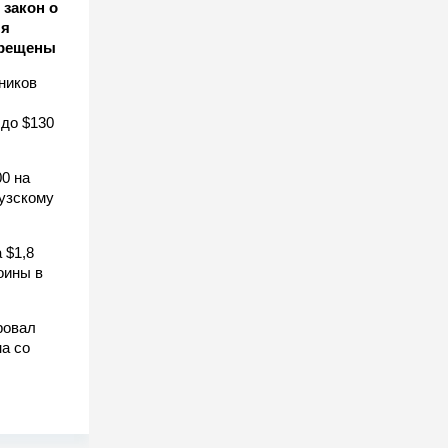
закон о
ля
прещены
ников
 до $130
0 на
узскому
 $1,8
оины в
ровал
а со