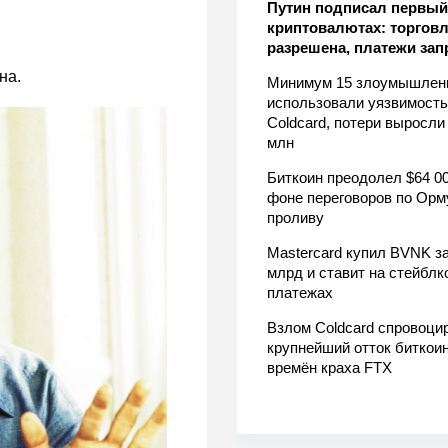
Путин подписал первый 
криптовалютах: торгов
разрешена, платежи за
на.
Минимум 15 злоумышлен
использовали уязвимость
Coldcard, потери выросли
млн
Биткоин преодолел $64 00
фоне переговоров по Орм
проливу
Mastercard купил BVNK за
млрд и ставит на стейблк
платежах
Взлом Coldcard спровоци
крупнейший отток биткоин
времён краха FTX