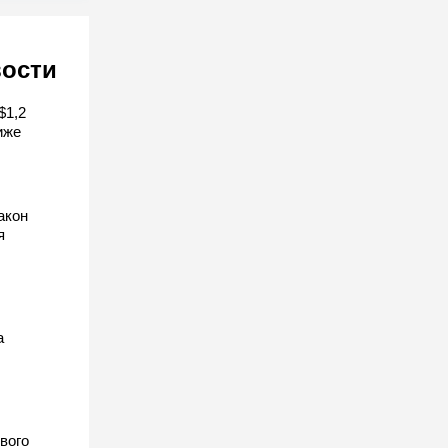
вости
$1,2
иже
акон
я
а
вого