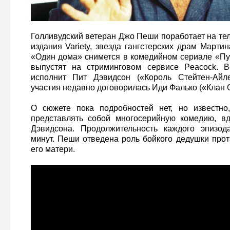
Голливудский ветеран Джо Пеши поработает на те
издания Variety, звезда гангстерских драм Марти
«Один дома» снимется в комедийном сериале «Пус
выпустят на стриминговом сервисе Peacock. 
исполнит Пит Дэвидсон («Король Стейтен-Айле
участия недавно договорилась Иди Фалько («Клан 
О сюжете пока подробностей нет, но известно,
представлять собой многосерийную комедию, в
Дэвидсона. Продолжительность каждого эпизод
минут. Пеши отведена роль бойкого дедушки прот
его матери.