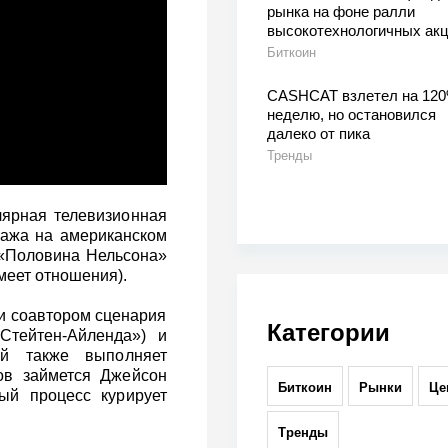
рынка на фоне ралли
высокотехнологичных ак
Биткоин
CASHCAT взлетел на 120
неделю, но остановился
далеко от пика
Тренды
лярная телевизионная
нажа на американском
 «Половина Нельсона»
меет отношения).
и соавтором сценария
Категории
Стейтен-Айленда») и
ий также выполняет
ов займется Джейсон
Биткоин
Рынки
Це
ый процесс курирует
Тренды