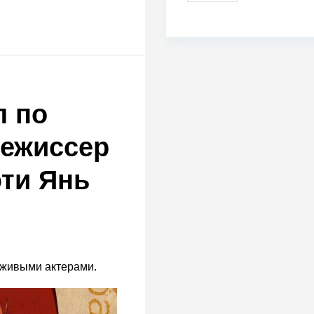
л по
режиссер
ти Янь
 живыми актерами.