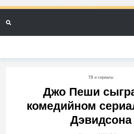
ТВ и сериалы
Джо Пеши сыгра
комедийном сериа
Дэвидсона