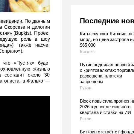
Последние но
левидении. По данным
на Скорсезе и дилогии
тяк» (Bupkis). Проект
Киты скупают биткоин на 
Ведущую роль в шоу
млрд, но цена застряла н
$65 000
нда»); также насчет
Сопрано»).
Биткоин
 что «Пустяк» будет
Путин подписал первый з
дохновленную жизнью
о криптовалютах: торговл
а составит около 30
разрешена, платежи
агониста, а Фалько —
запрещены
Рынки
Block повысила прогноз н
2026 год после сильного
квартала и ставки на ИИ
Рынки
Биткоин отстаёт от фондо