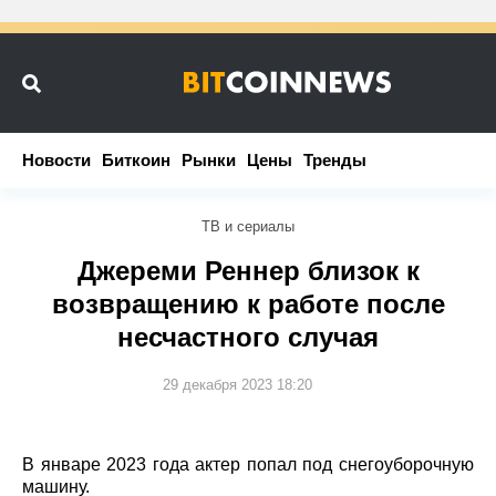
Новости
Новости
Биткоин
Биткоин
Рынки
Рынки
Цены
Цены
Тренды
Тренды
ТВ и сериалы
Джереми Реннер близок к
возвращению к работе после
несчастного случая
29 декабря 2023 18:20
В январе 2023 года актер попал под снегоуборочную
машину.