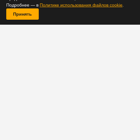
Подробнее — в
Политике использования файлов cookie
.
Принять
Как передает портал IGN, Disney и Lucasfilm не
включили второй сезон сериала «Андор» из
вселенной «Звездных войн» в свое расписание на
2024 год, хотя изначально выход новых серий был
намечен на лето.
«Андор» является приквелом полнометражного
фильма «Изгой-один:
Звездные войны
. Истории»
(2016), повествующего о самоотверженном отряде,
который взялся уничтожить Звезду Смерти. Эта
сюжетная арка примыкает к событиям, показанным в
картине «Звездные войны: Эпизод 4 — Новая