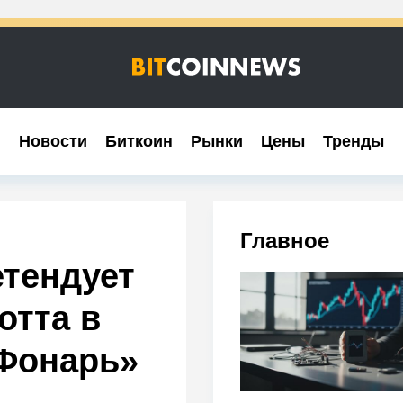
Новости
Новости
Биткоин
Биткоин
Рынки
Рынки
Цены
Цены
Тренды
Тренды
Главное
тендует
отта в
Фонарь»