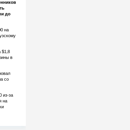
енников
ть
ли до
0 на
узскому
 $1,8
оины в
ровал
а со
0 из-за
я на
ки