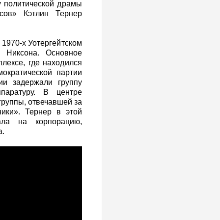
ву политической драмы
сов» Кэтлин Тернер
 1970-х Уотергейтском
а Никсона. Основное
лексе, где находился
мократической партии
ии задержали группу
паратуру. В центре
группы, отвечавшей за
ники». Тернер в этой
ала на корпорацию,
а.