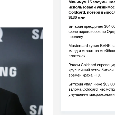
Минимум 15 злоумышл
использовали уязвимос
Coldcard, потери вырос
$130 млн
Биткоин преодолел $64 00
фоне переговоров по Орм
проливу
Mastercard купил BVNK за
млрд и ставит на стейблк
платежах
Взлом Coldcard спровоци
крупнейший отток биткоин
времён краха FTX
Биткоин упал ниже $63 00
взлома Coldcard, несмотр
улучшение макроэкономи