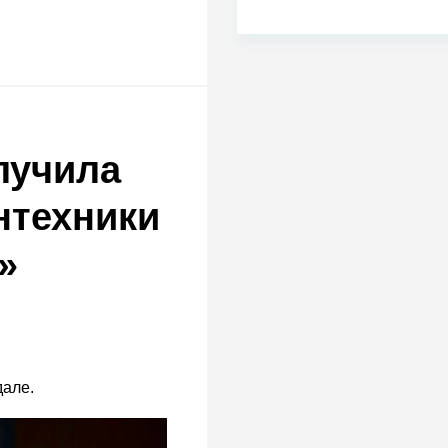
лучила
нтехники
»
дале.