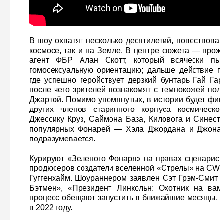
В шоу охватят несколько десятилетий, повествова
космосе, так и на Земле. В центре сюжета — про
агент ФБР Алан Скотт, который всячески пы
гомосексуальную ориентацию; дальше действие п
где успешно геройствует дерзкий бунтарь Гай Га
после чего зрителей познакомят с темнокожей по
Джартой. Помимо упомянутых, в истории будет фи
других членов старинного корпуса космическ
Джессику Круз, Саймона База, Киловога и Синест
популярных Фонарей — Хэла Джордана и Джона
подразумевается.
Курируют «Зеленого Фонаря» на правах сценарис
продюсеров создатели вселенной «Стрелы» на CW 
Гуггенхайм. Шоураннером заявлен Сэт Грэм-Смит 
Бэтмен», «Президент Линкольн: Охотник на ва
процесс обещают запустить в ближайшие месяцы, 
в 2022 году.