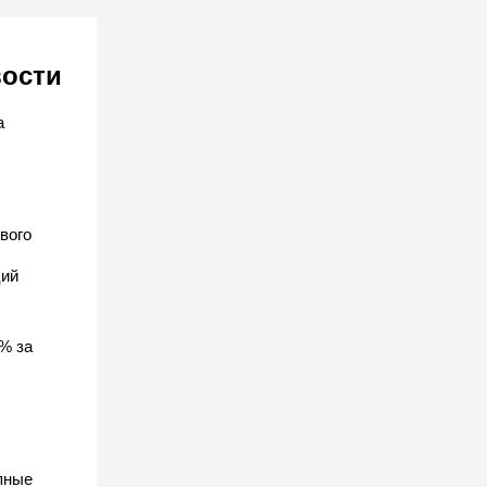
вости
а
вого
ций
% за
пные