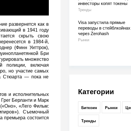
инвесторы копят токены
Тренды
Visa запустила прямые
ние развернется как в
переводы в стейблкойнах
живающий в 1941 году
через Zerohash
тается скрыть свою
Рынки
еренесется в 1984-й,
рднер (Финн Уиттрок),
луинопланетянкой Бри
гурировать множество
ой полиции, включая
ро, но участие самых
 Стюарта — пока не
Категории
тов и исполнительных
Грег Берланти и Марк
(«Оно», «Лего Фильм:
Биткоин
Рынки
Це
мпиров»). Съемочный
а премьера состоится
Тренды