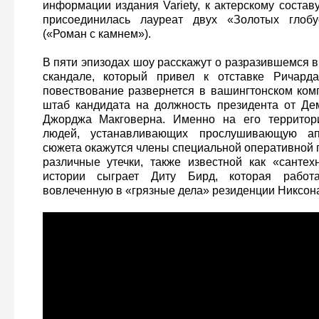
информации издания Variety, к актерскому соста
присоединилась лауреат двух «Золотых глобу
(«Роман с камнем»).
В пяти эпизодах шоу расскажут о разразившемся в
скандале, который привел к отставке Ричард
повествование развернется в вашингтонском комп
штаб кандидата на должность президента от Де
Джорджа Макговерна. Именно на его территор
людей, устанавливающих прослушивающую ап
сюжета окажутся члены специальной оперативной 
различные утечки, также известной как «сантех
истории сыграет Диту Бирд, которая работ
вовлеченную в «грязные дела» резиденции Никсон