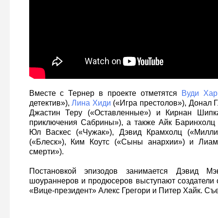
Вместе с Тернер в проекте отметятся
Вуди Хар
детектив»),
Лина Хиди
(«Игра престолов»), Донал 
Джастин Теру («Оставленные») и Кирнан Шипк
приключения Сабрины»), а также Айк Баринхолц 
Юл Васкес («Чужак»), Дэвид Крамхолц («Милл
(«Блеск»), Ким Коутс («Сыны анархии») и Лиа
смерти»).
Постановкой эпизодов занимается Дэвид М
шоураннеров и продюсеров выступают создатели 
«Вице-президент» Алекс Грегори и Питер Хайк. Съ