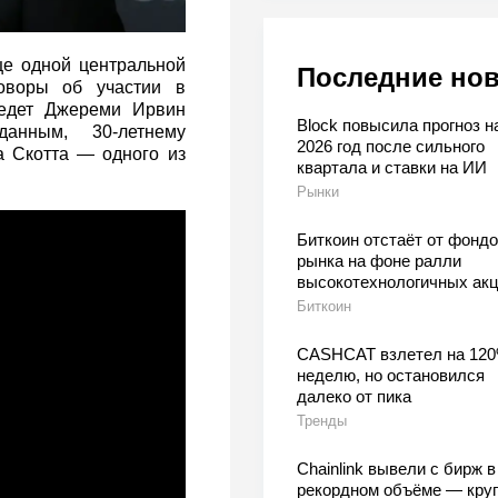
ще одной центральной
Последние но
говоры об участии в
едет Джереми Ирвин
Block повысила прогноз н
данным, 30-летнему
2026 год после сильного
а Скотта — одного из
квартала и ставки на ИИ
Рынки
Биткоин отстаёт от фондо
рынка на фоне ралли
высокотехнологичных ак
Биткоин
CASHCAT взлетел на 120
неделю, но остановился
далеко от пика
Тренды
Chainlink вывели с бирж в
рекордном объёме — кру