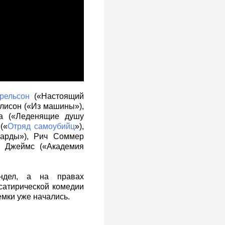
рельсон
(«Настоящий
Глисон («Из машины»),
а («Леденящие душу
(«
Отряд самоубийц
»),
иарды»), Рич Соммер
м Джеймс («Академия
эндел, а на правах
сатирической комедии
емки уже начались.