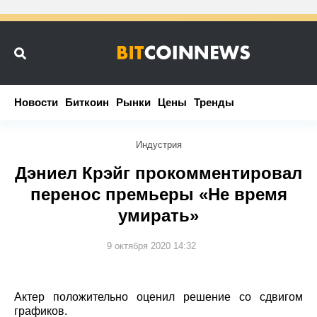
Новости
Новости
Биткоин
Биткоин
Рынки
Рынки
Цены
Цены
Тренды
Тренды
Индустрия
Дэниел Крэйг прокомментировал
перенос премьеры «Не время
умирать»
9 октября 2020 14:32
Актер положительно оценил решение со сдвигом
графиков.