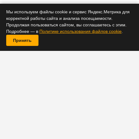
Мы используем файлы cookie и сервис Яндекс.Метрика для
корректной работы сайта и анализа посещаемости.
Продолжая пользоваться сайтом, вы соглашаетесь с этим.
Подробнее — в
Политике использования файлов cookie
.
Принять
Как передает Variety, генеральный директор Disney
Боб Айгер сообщил, что компания собирается
изменить количество контента, выпускаемого в
рамках киновселенной
Marvel
. Поскольку в последние
годы многие проекты Marvel Studios не оправдали
ожиданий и обернулись убытками, высшим