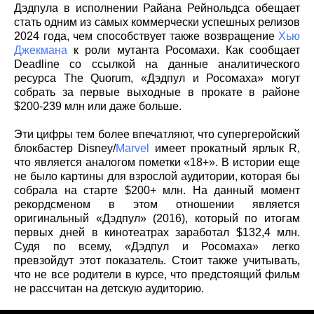
Дэдпула в исполнении Райана Рейнольдса обещает
стать одним из самых коммерчески успешных релизов
2024 года, чем способствует также возвращение
Хью
Джекмана
к роли мутанта Росомахи. Как сообщает
Deadline со ссылкой на данные аналитического
ресурса The Quorum, «Дэдпул и Росомаха» могут
собрать за первые выходные в прокате в районе
$200-239 млн или даже больше.
Эти цифры тем более впечатляют, что супергеройский
блокбастер Disney/
Marvel
имеет прокатный ярлык R,
что является аналогом пометки «18+». В истории еще
не было картины для взрослой аудитории, которая бы
собрала на старте $200+ млн. На данный момент
рекордсменом в этом отношении является
оригинальный «Дэдпул» (2016), который по итогам
первых дней в кинотеатрах заработал $132,4 млн.
Судя по всему, «Дэдпул и Росомаха» легко
превзойдут этот показатель. Стоит также учитывать,
что не все родители в курсе, что предстоящий фильм
не рассчитан на детскую аудиторию.