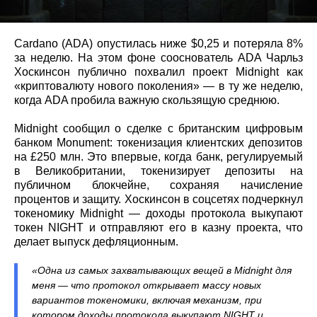
Cardano (ADA) опустилась ниже $0,25 и потеряла 8%
за неделю. На этом фоне сооснователь ADA Чарльз
Хоскинсон публично похвалил проект Midnight как
«криптовалюту нового поколения» — в ту же неделю,
когда ADA пробила важную скользящую среднюю.
Midnight сообщил о сделке с британским цифровым
банком Monument: токенизация клиентских депозитов
на £250 млн. Это впервые, когда банк, регулируемый
в Великобритании, токенизирует депозиты на
публичном блокчейне, сохраняя начисление
процентов и защиту. Хоскинсон в соцсетях подчеркнул
токеномику Midnight — доходы протокола выкупают
токен NIGHT и отправляют его в казну проекта, что
делает выпуск дефляционным.
«Одна из самых захватывающих вещей в Midnight для
меня — что протокол открывает массу новых
вариантов токеномики, включая механизм, при
котором доходы протокола выкупают NIGHT и