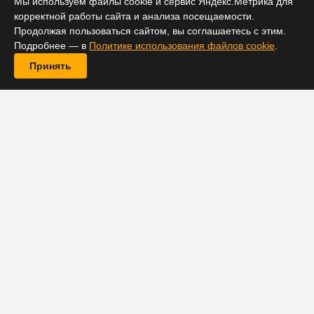
Мы используем файлы cookie и сервис Яндекс.Метрика для
корректной работы сайта и анализа посещаемости.
Продолжая пользоваться сайтом, вы соглашаетесь с этим.
Подробнее — в
Политике использования файлов cookie
.
Принять
Центральное бюро расследований Индии (CBI)
задержало в Мумбаи Сунила Неллату Рамакришнана,
известного как Криш, которого считают ключевым
организатором вывоза индийцев в «крипто-лагеря» в
мьянманском регионе Мьявади. Это трансграничная
операция, основанная на данных из Таиланда,
Мьянмы и Камбоджи.
По версии следствия, Рамакришнан вербовал людей