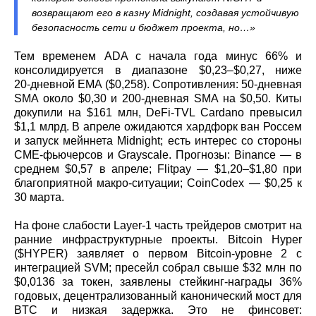
возвращают его в казну Midnight, создавая устойчивую
безопасность сети и бюджет проекта, но…»
Тем временем ADA с начала года минус 66% и
консолидируется в диапазоне $0,23–$0,27, ниже
20‑дневной EMA ($0,258). Сопротивления: 50‑дневная
SMA около $0,30 и 200‑дневная SMA на $0,50. Киты
докупили на $161 млн, DeFi‑TVL Cardano превысил
$1,1 млрд. В апреле ожидаются хардфорк ван Россем
и запуск мейннета Midnight; есть интерес со стороны
CME‑фьючерсов и Grayscale. Прогнозы: Binance — в
среднем $0,57 в апреле; Flitpay — $1,20–$1,80 при
благоприятной макро‑ситуации; CoinCodex — $0,25 к
30 марта.
На фоне слабости Layer‑1 часть трейдеров смотрит на
ранние инфраструктурные проекты. Bitcoin Hyper
($HYPER) заявляет о первом Bitcoin‑уровне 2 с
интеграцией SVM; пресейл собрал свыше $32 млн по
$0,0136 за токен, заявлены стейкинг‑награды 36%
годовых, децентрализованный канонический мост для
BTC и низкая задержка. Это не финсовет: