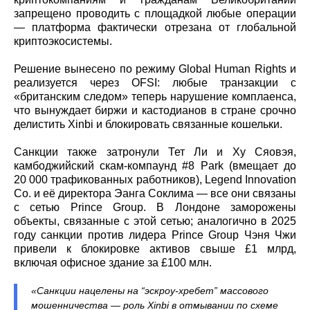
запрещено проводить с площадкой любые операции
— платформа фактически отрезана от глобальной
криптоэкосистемы.
Решение вынесено по режиму Global Human Rights и
реализуется через OFSI: любые транзакции с
«британским следом» теперь нарушение комплаенса,
что вынуждает биржи и кастодианов в стране срочно
делистить Xinbi и блокировать связанные кошельки.
Санкции также затронули Тет Ли и Ху Сяовэя,
камбоджийский скам-компаунд #8 Park (вмещает до
20 000 трафикованных работников), Legend Innovation
Co. и её директора Эанга Соклима — все они связаны
с сетью Prince Group. В Лондоне заморожены
объекты, связанные с этой сетью; аналогично в 2025
году санкции против лидера Prince Group Чэня Чжи
привели к блокировке активов свыше £1 млрд,
включая офисное здание за £100 млн.
«Санкции нацелены на “эскроу-хребет” массового
мошенничества — роль Xinbi в отмывании по схеме