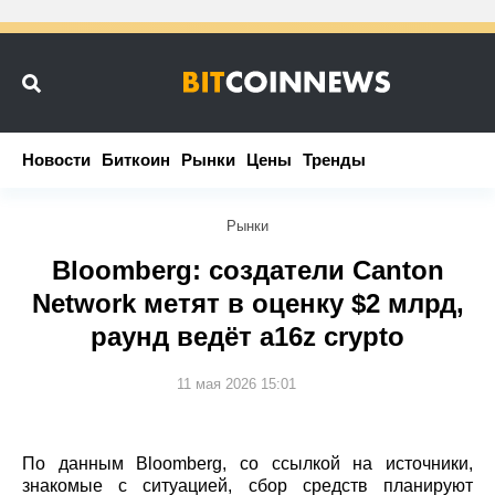
Новости
Новости
Биткоин
Биткоин
Рынки
Рынки
Цены
Цены
Тренды
Тренды
Рынки
Bloomberg: создатели Canton
Network метят в оценку $2 млрд,
раунд ведёт a16z crypto
11 мая 2026 15:01
По данным Bloomberg, со ссылкой на источники,
знакомые с ситуацией, сбор средств планируют