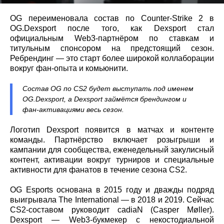
OG переименовала состав по Counter-Strike 2 в
OG.Dexsport после того, как Dexsport стал
официальным Web3‑партнёром по ставкам и
титульным спонсором на предстоящий сезон.
Ребрендинг — это старт более широкой коллаборации
вокруг фан‑опыта и комьюнити.
Состав OG по CS2 будет выступать под именем
OG.Dexsport, а Dexsport займётся брендингом и
фан‑активациями весь сезон.
Логотип Dexsport появится в матчах и контенте
команды. Партнёрство включает розыгрыши и
кампании для сообщества, еженедельный закулисный
контент, активации вокруг турниров и специальные
активности для фанатов в течение сезона CS2.
OG Esports основана в 2015 году и дважды подряд
выигрывала The International — в 2018 и 2019. Сейчас
CS2‑составом руководит cadiaN (Casper Møller).
Dexsport — Web3‑букмекер с некостодиальной