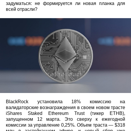
задуматься: не формируется ли новая планка для
всей отрасли?
BlackRock установила 18% комиссию на
валидаторские вознаграждения в своем новом трасте
iShares Staked Ethereum Trust (тикер ETHB),
запущенном 12 марта. Это сверху к ежегодной
комиссии за управление 0,25%. Объем траста — $318
млн в застейканном эфире, и новый сбор уже