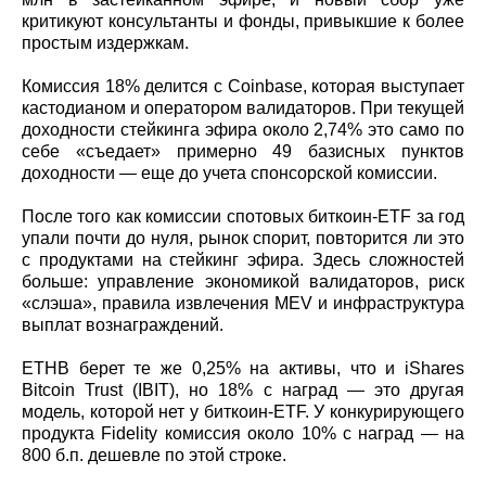
критикуют консультанты и фонды, привыкшие к более
простым издержкам.
Комиссия 18% делится с Coinbase, которая выступает
кастодианом и оператором валидаторов. При текущей
доходности стейкинга эфира около 2,74% это само по
себе «съедает» примерно 49 базисных пунктов
доходности — еще до учета спонсорской комиссии.
После того как комиссии спотовых биткоин-ETF за год
упали почти до нуля, рынок спорит, повторится ли это
с продуктами на стейкинг эфира. Здесь сложностей
больше: управление экономикой валидаторов, риск
«слэша», правила извлечения MEV и инфраструктура
выплат вознаграждений.
ETHB берет те же 0,25% на активы, что и iShares
Bitcoin Trust (IBIT), но 18% с наград — это другая
модель, которой нет у биткоин-ETF. У конкурирующего
продукта Fidelity комиссия около 10% с наград — на
800 б.п. дешевле по этой строке.