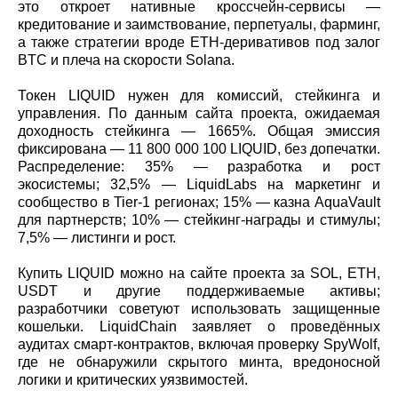
это откроет нативные кроссчейн‑сервисы —
кредитование и заимствование, перпетуалы, фарминг,
а также стратегии вроде ETH‑деривативов под залог
BTC и плеча на скорости Solana.
Токен LIQUID нужен для комиссий, стейкинга и
управления. По данным сайта проекта, ожидаемая
доходность стейкинга — 1665%. Общая эмиссия
фиксирована — 11 800 000 100 LIQUID, без допечатки.
Распределение: 35% — разработка и рост
экосистемы; 32,5% — LiquidLabs на маркетинг и
сообщество в Tier‑1 регионах; 15% — казна AquaVault
для партнерств; 10% — стейкинг‑награды и стимулы;
7,5% — листинги и рост.
Купить LIQUID можно на сайте проекта за SOL, ETH,
USDT и другие поддерживаемые активы;
разработчики советуют использовать защищенные
кошельки. LiquidChain заявляет о проведённых
аудитах смарт‑контрактов, включая проверку SpyWolf,
где не обнаружили скрытого минта, вредоносной
логики и критических уязвимостей.