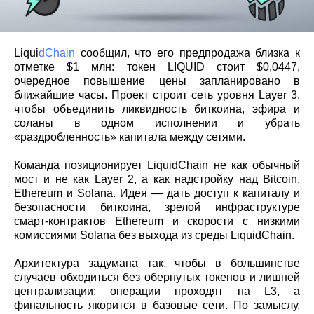
Liqui
dChain
сообщил, что его предпродажа близка к
отметке $1 млн: токен LIQUID стоит $0,0447,
очередное повышение цены запланировано в
ближайшие часы. Проект строит сеть уровня Layer 3,
чтобы объединить ликвидность биткоина, эфира и
соланы в одном исполнении и убрать
«раздробленность» капитала между сетями.
Команда позиционирует LiquidChain не как обычный
мост и не как Layer 2, а как надстройку над Bitcoin,
Ethereum и Solana. Идея — дать доступ к капиталу и
безопасности биткоина, зрелой инфраструктуре
смарт‑контрактов Ethereum и скорости с низкими
комиссиями Solana без выхода из среды LiquidChain.
Архитектура задумана так, чтобы в большинстве
случаев обходиться без обернутых токенов и лишней
централизации: операции проходят на L3, а
финальность якорится в базовые сети. По замыслу,