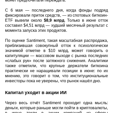
монет предпочитали переждать.
С 6 мая — последнего дня, когда фонды подряд
фиксировали приток средств, — из спотовых биткоин-
ETF вывели около
$8,9 млрд
. Только в июне отток
составил $4,51 млрд — худший месячный результат с
момента запуска этих продуктов.
По оценке Santiment, такая масштабная распродажа,
приблизившая совокупный отток к психологически
значимой отметке в $10 млрд, может говорить о
капитуляции — массовом выходе с рынка последних
«слабых рук» после затяжного снижения. Аналитики
также отметили, что крупные держатели биткоина
практически не наращивали позиции в июне: по их
мнению, это говорит о том, что институциональные
инвесторы пока не уверены, что рынок нашёл дно.
Капитал уходит в акции ИИ
Через весь отчёт Santiment проходит одна мысль:
деньги, которые раньше могли пойти в криптовалюты,
в июне текли в акции компаний из сферы