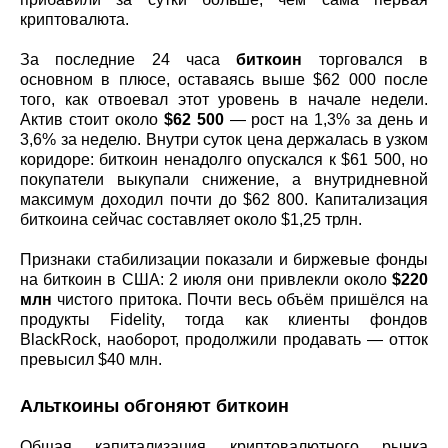
криптовалюта.
За последние 24 часа
биткоин
торговался в
основном в плюсе, оставаясь выше $62 000 после
того, как отвоевал этот уровень в начале недели.
Актив стоит около
$62 500
— рост на 1,3% за день и
3,6% за неделю. Внутри суток цена держалась в узком
коридоре: биткоин ненадолго опускался к $61 500, но
покупатели выкупали снижение, а внутридневной
максимум доходил почти до $62 800. Капитализация
биткоина сейчас составляет около $1,25 трлн.
Признаки стабилизации показали и биржевые фонды
на биткоин в США: 2 июля они привлекли около
$220
млн
чистого притока. Почти весь объём пришёлся на
продукты Fidelity, тогда как клиенты фондов
BlackRock, наоборот, продолжили продавать — отток
превысил $40 млн.
Альткоины обгоняют биткоин
Общая капитализация криптовалютного рынка