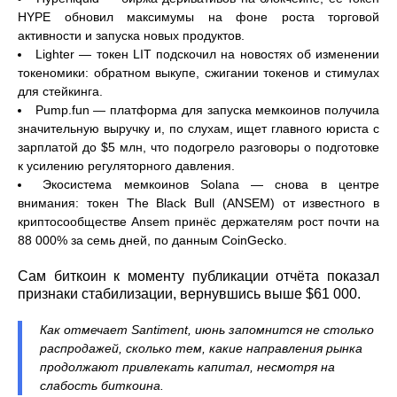
HYPE обновил максимумы на фоне роста торговой
активности и запуска новых продуктов.
Lighter — токен LIT подскочил на новостях об изменении
токеномики: обратном выкупе, сжигании токенов и стимулах
для стейкинга.
Pump.fun — платформа для запуска мемкоинов получила
значительную выручку и, по слухам, ищет главного юриста с
зарплатой до $5 млн, что подогрело разговоры о подготовке
к усилению регуляторного давления.
Экосистема мемкоинов Solana — снова в центре
внимания: токен The Black Bull (ANSEM) от известного в
криптосообществе Ansem принёс держателям рост почти на
88 000% за семь дней, по данным CoinGecko.
Сам биткоин к моменту публикации отчёта показал
признаки стабилизации, вернувшись выше $61 000.
Как отмечает Santiment, июнь запомнится не столько
распродажей, сколько тем, какие направления рынка
продолжают привлекать капитал, несмотря на
слабость биткоина.