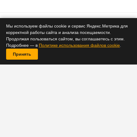
Биткоин
Мы используем файлы cookie и сервис Яндекс.Метрика для
корректной работы сайта и анализа посещаемости.
Биткоин отскочил от годового
Продолжая пользоваться сайтом, вы соглашаетесь с этим.
минимума: аналитик видит три
Подробнее — в
Политике использования файлов cookie
.
сигнала к $65 400
Принять
4 июля 2026 17:52
Биткоин поднялся выше $62 500 после падения до
минимума с начала года — на фоне ослабления
напряжённости на Ближнем Востоке и возврата денег
в биткоин-ETF. Аналитик Али Мартинес обнаружил
три технических сигнала, указывающих на возможный
рост до $65 400.