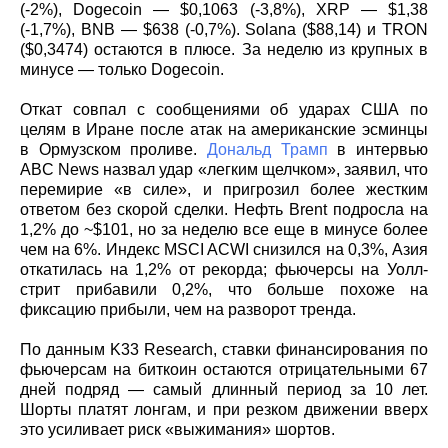
(-2%), Dogecoin — $0,1063 (-3,8%), XRP — $1,38
(-1,7%), BNB — $638 (-0,7%). Solana ($88,14) и TRON
($0,3474) остаются в плюсе. За неделю из крупных в
минусе — только Dogecoin.
Откат совпал с сообщениями об ударах США по
целям в Иране после атак на американские эсминцы
в Ормузском проливе.
Дональд Трамп
в интервью
ABC News назвал удар «легким щелчком», заявил, что
перемирие «в силе», и пригрозил более жестким
ответом без скорой сделки. Нефть Brent подросла на
1,2% до ~$101, но за неделю все еще в минусе более
чем на 6%. Индекс MSCI ACWI снизился на 0,3%, Азия
откатилась на 1,2% от рекорда; фьючерсы на Уолл-
стрит прибавили 0,2%, что больше похоже на
фиксацию прибыли, чем на разворот тренда.
По данным K33 Research, ставки финансирования по
фьючерсам на биткоин остаются отрицательными 67
дней подряд — самый длинный период за 10 лет.
Шорты платят лонгам, и при резком движении вверх
это усиливает риск «выжимания» шортов.