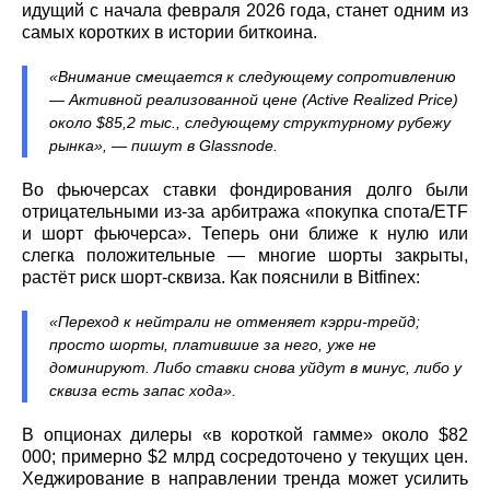
идущий с начала февраля 2026 года, станет одним из
самых коротких в истории биткоина.
«Внимание смещается к следующему сопротивлению
— Активной реализованной цене (Active Realized Price)
около $85,2 тыс., следующему структурному рубежу
рынка», — пишут в Glassnode.
Во фьючерсах ставки фондирования долго были
отрицательными из‑за арбитража «покупка спота/ETF
и шорт фьючерса». Теперь они ближе к нулю или
слегка положительные — многие шорты закрыты,
растёт риск шорт‑сквиза. Как пояснили в Bitfinex:
«Переход к нейтрали не отменяет кэрри‑трейд;
просто шорты, платившие за него, уже не
доминируют. Либо ставки снова уйдут в минус, либо у
сквиза есть запас хода».
В опционах дилеры «в короткой гамме» около $82
000; примерно $2 млрд сосредоточено у текущих цен.
Хеджирование в направлении тренда может усилить