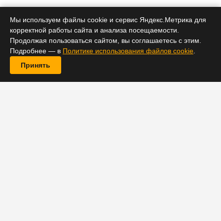
Мы используем файлы cookie и сервис Яндекс.Метрика для
корректной работы сайта и анализа посещаемости.
Продолжая пользоваться сайтом, вы соглашаетесь с этим.
Подробнее — в
Политике использования файлов cookie
.
Принять
Трейдерам, которые хотят подхватить рост биткоина,
может помочь простая «карта» от Velo: за последние
три месяца движение цены — от падения в начале
февраля ниже $63 000 до уровней выше $80 000 —
распределялось по суткам неравномерно. Лучше
всего отрабатывали отдельные сессии, часы и дни
недели.
Velo делит сутки на три восьмичасовые сессии: APAC