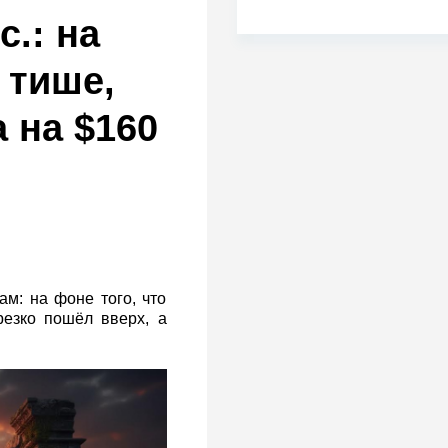
с.: на
 тише,
 на $160
м: на фоне того, что
езко пошёл вверх, а