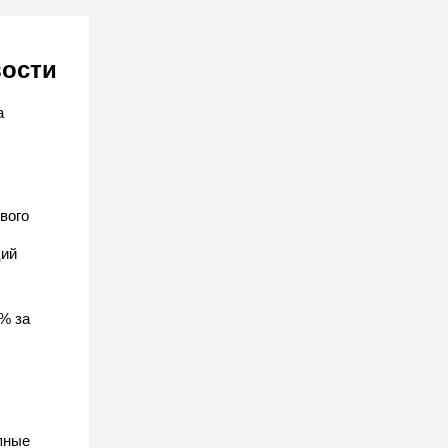
вости
а
вого
ций
% за
пные