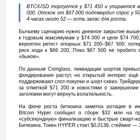
BTC/USD торгуется у $71 450 и упирается в
000. Отскок от $67 000 подтвердил спрос у 5
4‑часах около 52 — есть запас для роста.
Бычьему сценарию нужно дневное закрытие выше $
к годовым максимумам у $74 000 и цели $74 700.
вероятен ретест опорных $71 200–$67 500; пот
риск хода к $66 200. Пока $67 500 не пробито 
«быков».
По данным Coinglass, ликвидации шортов превыс
фондирования растут, но открытый интерес ещё
поддерживают спот‑покупки и шорт‑сквиз. Трейде
за отметкой $71 200 и новостями о завершении
заголовки могут вернуть волатильность.
На фоне роста биткоина заметна ротация в инф
Bitcoin Hyper сообщил о сборе $32 млн на п
«субсекундную» финализацию и быстрые смарт‑ко
Биткоина. Токен HYPER стоит $0,0136, стейкинг —