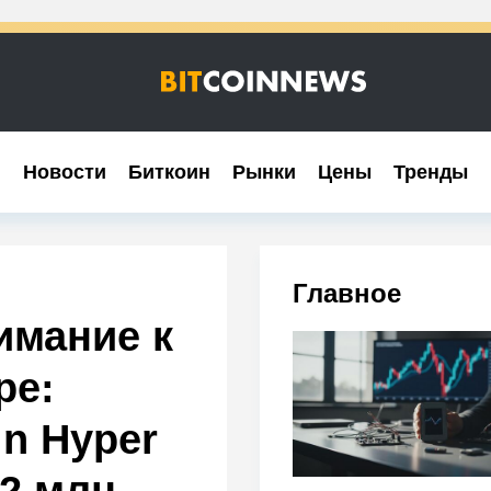
Новости
Новости
Биткоин
Биткоин
Рынки
Рынки
Цены
Цены
Тренды
Тренды
Главное
имание к
ре:
in Hyper