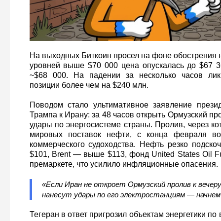
На выходных Биткоин просел на фоне обострения 
уровней выше $70 000 цена опускалась до $67 36
~$68 000. На падении за несколько часов ли
позиции более чем на $240 млн.
Поводом стало ультимативное заявление през
Трампа к Ирану: за 48 часов открыть Ормузский пр
удары по энергосистеме страны. Пролив, через к
мировых поставок нефти, с конца февраля во
коммерческого судоходства. Нефть резко подско
$101, Brent — выше $113, фонд United States Oil
премаркете, что усилило инфляционные опасения.
«Если Иран не откроет Ормузский пролив к вечер
нанесут удары по его электростанциям — начнем 
Тегеран в ответ пригрозил объектам энергетики по