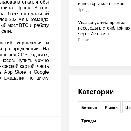
льзовала откат, чтобы
инвесторы копят токены
оина. Проект Bitcoin
Тренды
на базе виртуальной
лее $32 млн. Команда
Visa запустила прямые
ый мост BTC и работу
переводы в стейблкойнах
 сети.
через Zerohash
Рынки
ссий, управления и
м распределении. На
кинг под 36% годовых,
часов. Купить можно
ковской картой; часть
в App Store и Google
» ожидания по циклу
Категории
Биткоин
Рынки
Це
Тренды