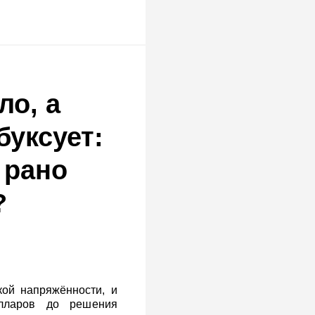
ло, а
буксует:
 рано
?
кой напряжённости, и
лларов до решения