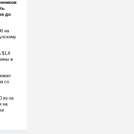
енников
ть
ли до
0 на
узскому
 $1,8
оины в
ровал
а со
0 из-за
я на
ки