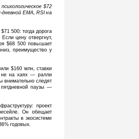
 психологическое $72
0‑дневной EMA, RSI на
71 500: тогда дорога
 Если цену отвергнут,
еря $68 500 повышает
вниз, преимущество у
или $160 млн, ставки
 не на хаях — ралли
ры внимательно следят
 пятдневной паузы —
раструктуру: проект
ресейле. Он обещает
нтракты в экосистеме
 36% годовых.