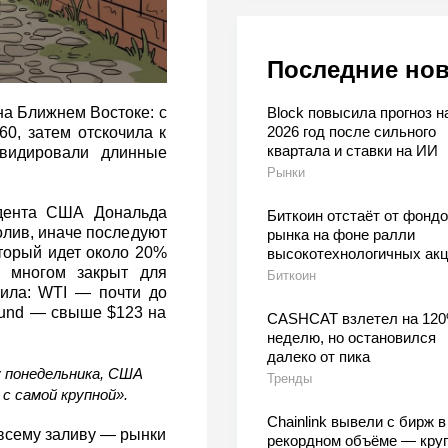
Последние но
Block повысила прогноз н
на Ближнем Востоке: с
2026 год после сильного
0, затем отскочила к
квартала и ставки на ИИ
квидировали длинные
Рынки
идента США Дональда
Биткоин отстаёт от фондо
олив, иначе последуют
рынка на фоне ралли
оторый идет около 20%
высокотехнологичных ак
 многом закрыт для
Биткоин
чила: WTI — почти до
 Fund — свыше $123 на
CASHCAT взлетел на 120
неделю, но остановился
далеко от пика
у понедельника, США
Тренды
с самой крупной».
Chainlink вывели с бирж в
 всему заливу — рынки
рекордном объёме — кру