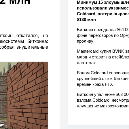
32 млн
Минимум 15 злоумышл
использовали уязвимос
Coldcard, потери вырос
$130 млн
Биткоин преодолел $64 00
фоне переговоров по Орм
коин откатился, но
проливу
косистемы биткоина:
 собрал внушительные
Mastercard купил BVNK за
млрд и ставит на стейблк
платежах
Взлом Coldcard спровоци
крупнейший отток биткоин
времён краха FTX
Биткоин упал ниже $63 00
взлома Coldcard, несмотр
улучшение макроэкономи