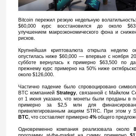
Bitcoin пережил резкую недельную волатильность
$60,000 курс восстановился до около $63
улучшением макроэкономического фона и снижен
рисков.
Крупнейшая криптовалюта открыла неделю ок
опустилась ниже $60,000 — впервые с ноября 202
субботе вернулась к примерно $63,500 по да
прежнему курс примерно на 50% ниже октябрьско
около $126,000.
Частично падение было спровоцировано символ
BTC компанией
Strategy
, связанной с Майклом С
от 1 июня указано, что монеты были проданы в п
примерно за $2,5 млн для финансирован
привилегированным акциям STRC. При этом у S
BTC
, что составляет примерно
4%
общего предложе
Одновременно компания реализовала около
программу at-the-market на сумму примерно
$1