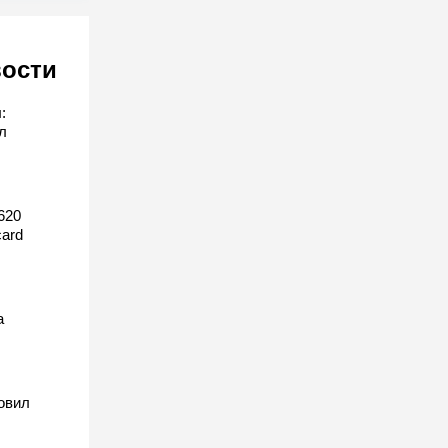
вости
:
л
620
ard
а
овил