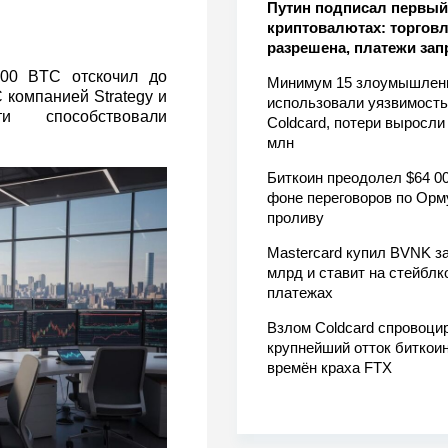
Путин подписал первый 
криптовалютах: торгов
разрешена, платежи за
000 BTC отскочил до
Минимум 15 злоумышлен
 компанией Strategy и
использовали уязвимость
ти способствовали
Coldcard, потери выросли
млн
Биткоин преодолел $64 00
фоне переговоров по Орм
проливу
Mastercard купил BVNK за
млрд и ставит на стейблк
платежах
Взлом Coldcard спровоци
крупнейший отток биткоин
времён краха FTX