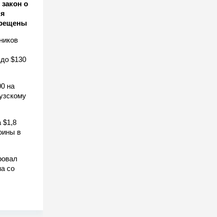
закон о
ля
прещены
ников
 до $130
0 на
узскому
 $1,8
оины в
ровал
а со