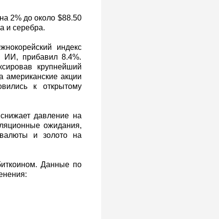
на 2% до около $88.50
а и серебра.
жнокорейский индекс
с ИИ, прибавил 8.4%.
ксировав крупнейший
а американские акции
овились к открытому
снижает давление на
фляционные ожидания,
валюты и золото на
биткоином. Данные по
енения: