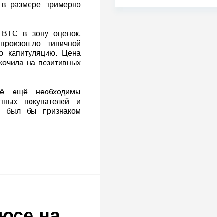
т в размере примерно
 BTC в зону оценок,
произошло типичной
ю капитуляцию. Цена
кочила на позитивных
сё ещё необходимы
пных покупателей и
й был бы признаком
люсе на