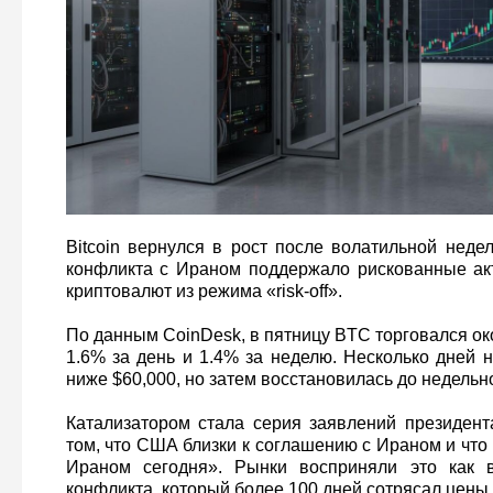
Bitcoin вернулся в рост после волатильной неде
конфликта с Ираном поддержало рискованные ак
криптовалют из режима «risk-off».
По данным CoinDesk, в пятницу BTC торговался ок
1.6% за день и 1.4% за неделю. Несколько дней 
ниже $60,000, но затем восстановилась до недельн
Катализатором стала серия заявлений президен
том, что США близки к соглашению с Ираном и что
Ираном сегодня». Рынки восприняли это как 
конфликта, который более 100 дней сотрясал цены.