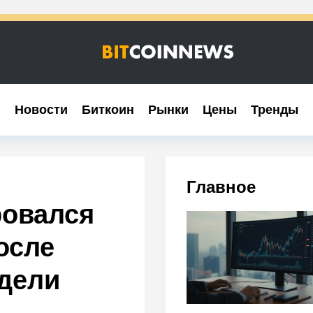
Новости
Новости
Биткоин
Биткоин
Рынки
Рынки
Цены
Цены
Тренды
Тренды
Главное
ровался
осле
дели