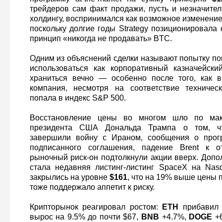
трейдеров сам факт продажи, пусть и незначите
холдингу, воспринимался как возможное изменени
поскольку долгие годы Strategy позиционировала
принцип «никогда не продавать» BTC.
Одним из объяснений сделки называют попытку по
использоваться как корпоративный казначейски
храниться вечно — особенно после того, как в
компания, несмотря на соответствие техничес
попала в индекс S&P 500.
Восстановление цены во многом шло по макр
президента США Дональда Трампа о том, ч
завершили войну с Ираном, сообщения о прог
подписанного соглашения, падение Brent к 
рыночный риск-он подтолкнули акции вверх. Доп
стала недавняя листинг-листинг SpaceX на Nas
закрылись на уровне
$161
, что на 19% выше цены 
тоже поддержало аппетит к риску.
Крипторынок реагировал ростом:
ETH
прибавил 
вырос на 9.5% до почти $67,
BNB
+4.7%,
DOGE
+6