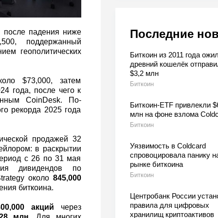
Последние но
: после падения ниже
,500, поддержанный
ием геополитических
Биткоин из 2011 года ожил
древний кошелёк отправи
$3,2 млн
оло $73,000, затем
Биткоин
4 года, после чего к
нным CoinDesk. По-
Биткоин-ETF привлекли $
го рекорда 2025 года
млн на фоне взлома Coldc
Биткоин
ической продажей 32
Уязвимость в Coldcard
ейлором: в раскрытии
спровоцировала панику н
ериод с 26 по 31 мая
рынке биткоина
ия дивидендов по
Биткоин
trategy около
845,000
ния биткоина.
Центробанк России устан
правила для цифровых
800,000 акций
через
хранилищ криптоактивов
28 млн
. Для многих