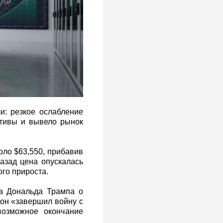
ли: резкое ослабление
тивы и вывело рынок
оло $63,550, прибавив
назад цена опускалась
ого прироста.
та Дональда Трампа о
 он «завершил войну с
возможное окончание