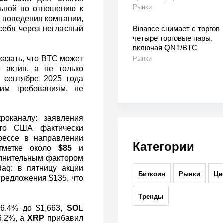
Рынки
льной по отношению к
е поведения компании,
Binance снимает с торгов
 себя через негласный
четыре торговые пары,
включая QNT/BTC
казать, что BTC может
Рынки
й актив, а не только
 сентябре 2025 года
ким требованиям, не
оканалу: заявления
то США фактически
рессе в направлении
Категории
отметке около
$85
и
олнительным фактором
daq: в пятницу акции
Биткоин
Рынки
Це
предложения $135, что
Тренды
6.4% до $1,663,
SOL
.2%, а
XRP
прибавил