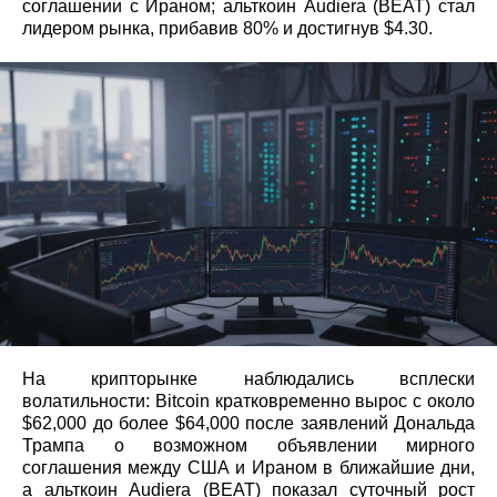
соглашении с Ираном; альткоин Audiera (BEAT) стал
лидером рынка, прибавив 80% и достигнув $4.30.
На крипторынке наблюдались всплески
волатильности: Bitcoin кратковременно вырос с около
$62,000 до более $64,000 после заявлений Дональда
Трампа о возможном объявлении мирного
соглашения между США и Ираном в ближайшие дни,
а альткоин Audiera (BEAT) показал суточный рост