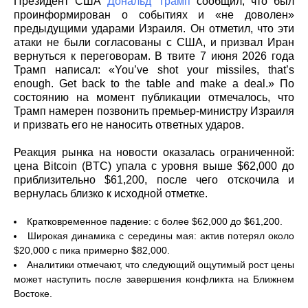
Президент США
Дональд Трамп
сообщил, что был
проинформирован о событиях и «не доволен»
предыдущими ударами Израиля. Он отметил, что эти
атаки не были согласованы с США, и призвал Иран
вернуться к переговорам. В твите 7 июня 2026 года
Трамп написал: «You’ve shot your missiles, that’s
enough. Get back to the table and make a deal.» По
состоянию на момент публикации отмечалось, что
Трамп намерен позвонить премьер-министру Израиля
и призвать его не наносить ответных ударов.
Реакция рынка на новости оказалась ограниченной:
цена Bitcoin (BTC) упала с уровня выше $62,000 до
приблизительно $61,200, после чего отскочила и
вернулась близко к исходной отметке.
Кратковременное падение: с более $62,000 до $61,200.
Широкая динамика с середины мая: актив потерял около
$20,000 с пика примерно $82,000.
Аналитики отмечают, что следующий ощутимый рост цены
может наступить после завершения конфликта на Ближнем
Востоке.