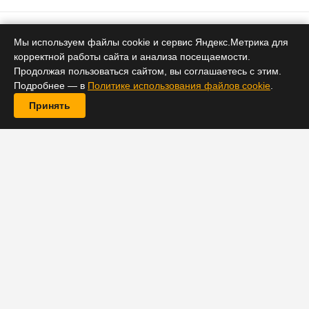
Биткоин
Мы используем файлы cookie и сервис Яндекс.Метрика для
корректной работы сайта и анализа посещаемости.
Биткоин упал ниже $62,000,
Продолжая пользоваться сайтом, вы соглашаетесь с этим.
альткоины в минусе —
Подробнее — в
Политике использования файлов cookie
.
капитализация крипторынка
Принять
потеряла $140–150 млрд
6 июня 2026 09:13
Биткоин обновил четырёхмесячный минимум,
опустившись к ~$61,000 и показав недельное падение
около 14%. Общая капитализация крипторынка
снизилась примерно на $140–150 млрд, большинство
альткоинов показали значительные потери.