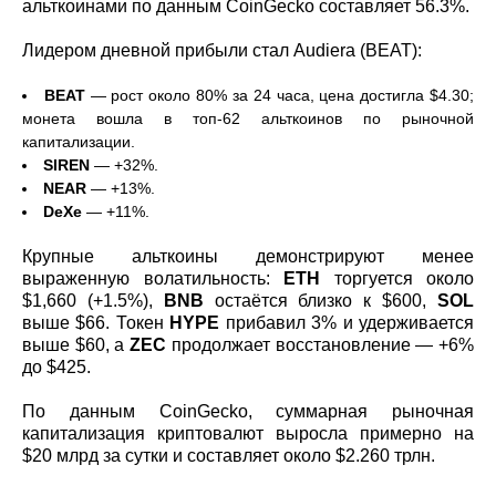
альткоинами по данным CoinGecko составляет 56.3%.
Лидером дневной прибыли стал Audiera (BEAT):
BEAT
— рост около 80% за 24 часа, цена достигла $4.30;
монета вошла в топ-62 альткоинов по рыночной
капитализации.
SIREN
— +32%.
NEAR
— +13%.
DeXe
— +11%.
Крупные альткоины демонстрируют менее
выраженную волатильность:
ETH
торгуется около
$1,660 (+1.5%),
BNB
остаётся близко к $600,
SOL
выше $66. Токен
HYPE
прибавил 3% и удерживается
выше $60, а
ZEC
продолжает восстановление — +6%
до $425.
По данным CoinGecko, суммарная рыночная
капитализация криптовалют выросла примерно на
$20 млрд за сутки и составляет около $2.260 трлн.