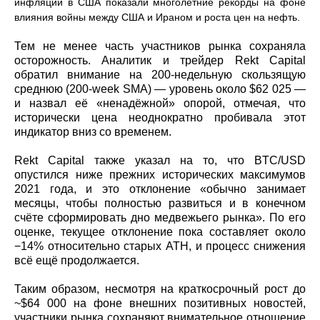
инфляции в США показали многолетние рекорды на фоне
влияния войны между США и Ираном и роста цен на нефть.
Тем не менее часть участников рынка сохраняла
осторожность. Аналитик и трейдер Rekt Capital
обратил внимание на 200‑недельную скользящую
среднюю (200‑week SMA) — уровень около $62 025 —
и назвал её «ненадёжной» опорой, отмечая, что
исторически цена неоднократно пробивала этот
индикатор вниз со временем.
Rekt Capital также указал на то, что BTC/USD
опустился ниже прежних исторических максимумов
2021 года, и это отклонение «обычно занимает
месяцы, чтобы полностью развиться и в конечном
счёте сформировать дно медвежьего рынка». По его
оценке, текущее отклонение пока составляет около
−14% относительно старых ATH, и процесс снижения
всё ещё продолжается.
Таким образом, несмотря на краткосрочный рост до
~$64 000 на фоне внешних позитивных новостей,
участники рынка сохраняют внимательное отношение