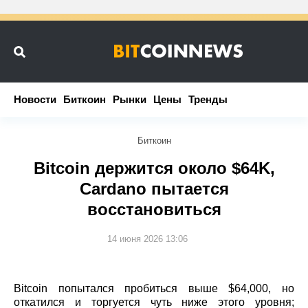
Новости
Новости
Биткоин
Биткоин
Рынки
Рынки
Цены
Цены
Тренды
Тренды
Биткоин
Bitcoin держится около $64K,
Cardano пытается
восстановиться
14 июня 2026 13:06
Bitcoin попытался пробиться выше $64,000, но
откатился и торгуется чуть ниже этого уровня;