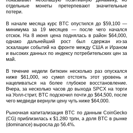
отдельные монеты претерпевают значительные
потери.
В начале месяца курс BTC опустился до $59,100 —
минимума за 19 месяцев — после чего начался
отскок. На 8 июня цена поднялась в район $64,000,
однако дальнейший рост был сдержан из-за
эскалации событий на фронте между США и Ираном
и высоких данных по индексу потребительских цен за
май.
В течение недели биткоин несколько раз опускался
ниже $61,000, но сумел отстоять этот уровень и
нацеливаться на более глубокое восстановление.
Вчера, за несколько часов до выхода SPCX на торги
на Уолл-стрит, BTC подскочил почти до $64,500, после
чего медведи вернули цену чуть ниже $64,000.
Рыночная капитализация BTC по данным CoinGecko
(CG) приблизилась к $1.280 трлн, а доля BTC в рынке
(dominance) выросла до 56.4%.