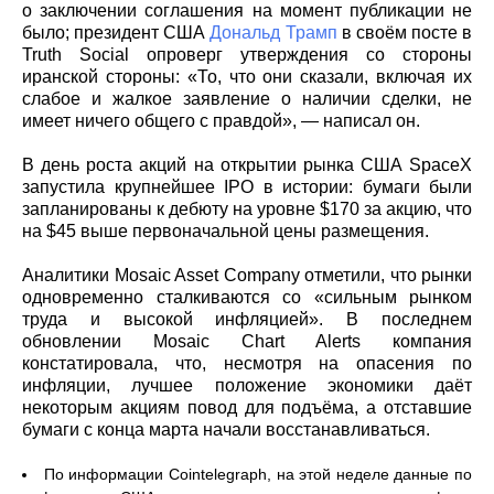
о заключении соглашения на момент публикации не
было; президент США
Дональд Трамп
в своём посте в
Truth Social опроверг утверждения со стороны
иранской стороны: «То, что они сказали, включая их
слабое и жалкое заявление о наличии сделки, не
имеет ничего общего с правдой», — написал он.
В день роста акций на открытии рынка США SpaceX
запустила крупнейшее IPO в истории: бумаги были
запланированы к дебюту на уровне $170 за акцию, что
на $45 выше первоначальной цены размещения.
Аналитики Mosaic Asset Company отметили, что рынки
одновременно сталкиваются со «сильным рынком
труда и высокой инфляцией». В последнем
обновлении Mosaic Chart Alerts компания
констатировала, что, несмотря на опасения по
инфляции, лучшее положение экономики даёт
некоторым акциям повод для подъёма, а отставшие
бумаги с конца марта начали восстанавливаться.
По информации Cointelegraph, на этой неделе данные по