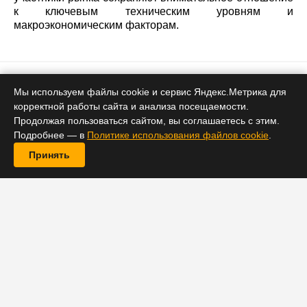
к ключевым техническим уровням и
макроэкономическим факторам.
Биткоин
Мы используем файлы cookie и сервис Яндекс.Метрика для
корректной работы сайта и анализа посещаемости.
Криптозима позади: аналитики
Продолжая пользоваться сайтом, вы соглашаетесь с этим.
считают, что биткоин уже прошёл
Подробнее — в
Политике использования файлов cookie
.
дно в $59 000
Принять
13 июня 2026 16:06
Аналитик Standard Chartered считает, что биткоин
достиг циклового минимума около $59,000 после
распродаж спотовых ETF и появления двух ключевых
катализаторов — IPO SpaceX и возможного мирного
соглашения между США и Ираном. Он сохраняет
ценовые ориентиры $100,000 для BTC и $4,000 для