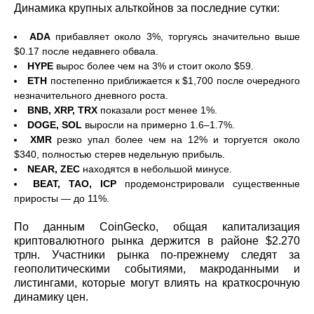
Динамика крупных альткойнов за последние сутки:
ADA
прибавляет около 3%, торгуясь значительно выше
$0.17 после недавнего обвала.
HYPE
вырос более чем на 3% и стоит около $59.
ETH
постепенно приближается к $1,700 после очередного
незначительного дневного роста.
BNB, XRP, TRX
показали рост менее 1%.
DOGE, SOL
выросли на примерно 1.6–1.7%.
XMR
резко упал более чем на 12% и торгуется около
$340, полностью стерев недельную прибыль.
NEAR, ZEC
находятся в небольшой минусе.
BEAT, TAO, ICP
продемонстрировали существенные
приросты — до 11%.
По данным CoinGecko, общая капитализация
криптовалютного рынка держится в районе $2.270
трлн. Участники рынка по-прежнему следят за
геополитическими событиями, макроданными и
листингами, которые могут влиять на краткосрочную
динамику цен.