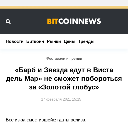
Новости
Новости
Биткоин
Биткоин
Рынки
Рынки
Цены
Цены
Тренды
Тренды
Фестивали и премии
«Барб и Звезда едут в Виста
дель Мар» не сможет побороться
за «Золотой глобус»
17 февраля 2021 15:15
Все из-за сместившейся даты релиза.