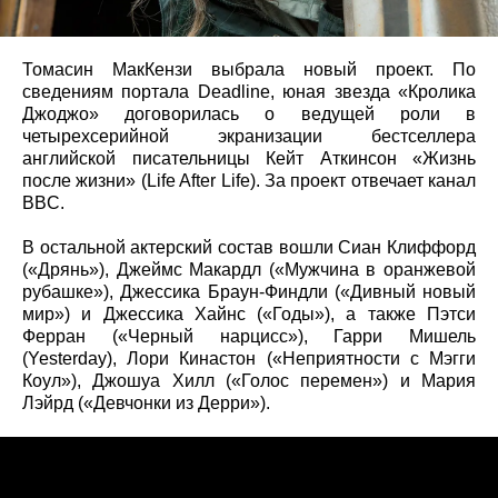
Томасин МакКензи выбрала новый проект. По
сведениям портала Deadline, юная звезда «Кролика
Джоджо» договорилась о ведущей роли в
четырехсерийной экранизации бестселлера
английской писательницы Кейт Аткинсон «Жизнь
после жизни» (Life After Life). За проект отвечает канал
BBC.
В остальной актерский состав вошли Сиан Клиффорд
(«Дрянь»), Джеймс Макардл («Мужчина в оранжевой
рубашке»), Джессика Браун-Финдли («Дивный новый
мир») и Джессика Хайнс («Годы»), а также Пэтси
Ферран («Черный нарцисс»), Гарри Мишель
(Yesterday), Лори Кинастон («Неприятности с Мэгги
Коул»), Джошуа Хилл («Голос перемен») и Мария
Лэйрд («Девчонки из Дерри»).