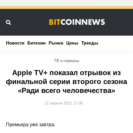
Новости
Новости
Биткоин
Биткоин
Рынки
Рынки
Цены
Цены
Тренды
Тренды
ТВ и сериалы
Apple TV+ показал отрывок из
финальной серии второго сезона
«Ради всего человечества»
22 апреля 2021 17:06
Премьера уже завтра.