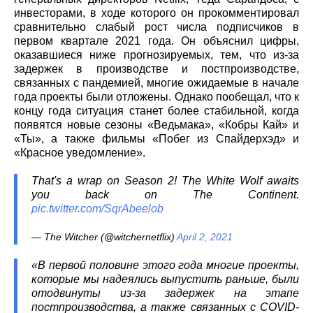
инвесторами, в ходе которого он прокомментировал
сравнительно слабый рост числа подписчиков в
первом квартале 2021 года. Он объяснил цифры,
оказавшиеся ниже прогнозируемых, тем, что из-за
задержек в производстве и постпроизводстве,
связанных с пандемией, многие ожидаемые в начале
года проекты были отложены. Однако пообещал, что к
концу года ситуация станет более стабильной, когда
появятся новые сезоны «Ведьмака», «Кобры Кай» и
«Ты», а также фильмы «Побег из Спайдерхэд» и
«Красное уведомление».
That's a wrap on Season 2! The White Wolf awaits
you back on The Continent.
pic.twitter.com/SqrAbeelob
— The Witcher (@witchernetflix)
April 2, 2021
«В первой половине этого года многие проекты,
которые мы надеялись выпустить раньше, были
отодвинуты из-за задержек на этапе
постпроизводства, а также связанных с COVID-