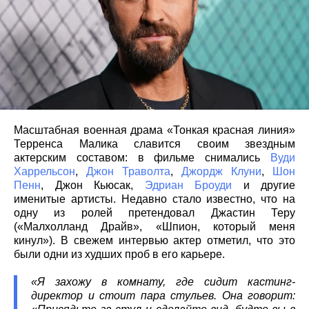
Масштабная военная драма «Тонкая красная линия»
Терренса Малика славится своим звездным
актерским составом: в фильме снимались
Вуди
Харрельсон
,
Джон Траволта
,
Джордж Клуни
,
Шон
Пенн
, Джон Кьюсак,
Эдриан Броуди
и другие
именитые артисты. Недавно стало известно, что на
одну из ролей претендовал Джастин Теру
(«Малхолланд Драйв», «Шпион, который меня
кинул»). В свежем интервью актер отметил, что это
были одни из худших проб в его карьере.
«Я захожу в комнату, где сидит кастинг-
директор и стоит пара стульев. Она говорит: