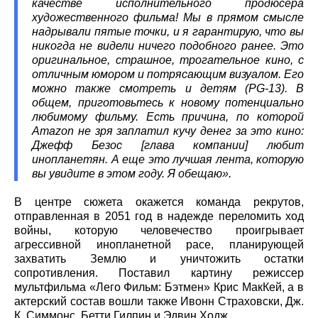
качестве исполнительного продюсера
художественного фильма! Мы в прямом смысле
надрывали пятые точки, и я гарантирую, что вы
никогда не видели ничего подобного ранее. Это
оригинальное, страшное, трогательное кино, с
отличным юмором и потрясающим визуалом. Его
можно также смотреть и детям (PG-13). В
общем, приготовьтесь к новому потенциально
любимому фильму. Есть причина, по которой
Amazon не зря заплатил кучу денег за это кино:
Джефф Безос [глава компании] любит
инопланетян. А еще это лучшая лента, которую
вы увидите в этом году. Я обещаю».
В центре сюжета окажется команда рекрутов,
отправленная в 2051 год в надежде переломить ход
войны, которую человечество проигрывает
агрессивной инопланетной расе, планирующей
захватить Землю и уничтожить остатки
сопротивления. Поставил картину режиссер
мультфильма «Лего Фильм: Бэтмен» Крис МакКей, а в
актерский состав вошли также Ивонн Страховски, Дж.
К. Симмонс, Бетти Гилпин и Эдвин Ходж.