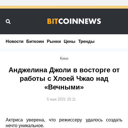
Новости
Новости
Биткоин
Биткоин
Рынки
Рынки
Цены
Цены
Тренды
Тренды
Кино
Анджелина Джоли в восторге от
работы с Хлоей Чжао над
«Вечными»
5 мая 2021 10:11
Актриса уверена, что режиссеру удалось создать
нечто уникальное.