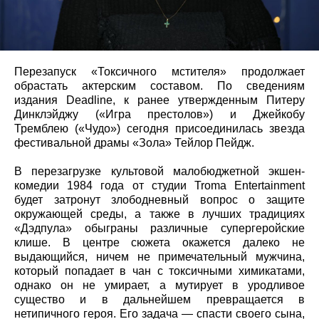
Перезапуск «Токсичного мстителя» продолжает
обрастать актерским составом. По сведениям
издания Deadline, к ранее утвержденным Питеру
Динклэйджу («Игра престолов») и Джейкобу
Тремблею («Чудо») сегодня присоединилась звезда
фестивальной драмы «Зола» Тейлор Пейдж.
В перезагрузке культовой малобюджетной экшен-
комедии 1984 года от студии Troma Entertainment
будет затронут злободневный вопрос о защите
окружающей среды, а также в лучших традициях
«Дэдпула» обыграны различные супергеройские
клише. В центре сюжета окажется далеко не
выдающийся, ничем не примечательный мужчина,
который попадает в чан с токсичными химикатами,
однако он не умирает, а мутирует в уродливое
существо и в дальнейшем превращается в
нетипичного героя. Его задача — спасти своего сына,