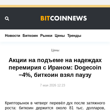
Новости
Новости
Биткоин
Биткоин
Рынки
Рынки
Цены
Цены
Тренды
Тренды
Цены
Акции на подъеме на надеждах
перемирия с Ираном: Dogecoin
−4%, биткоин взял паузу
7 мая 2026 12:23
Крипторынок в четверг перевёл дух после затяжного
роста: биткоин держится около 81 тыс. долларов,