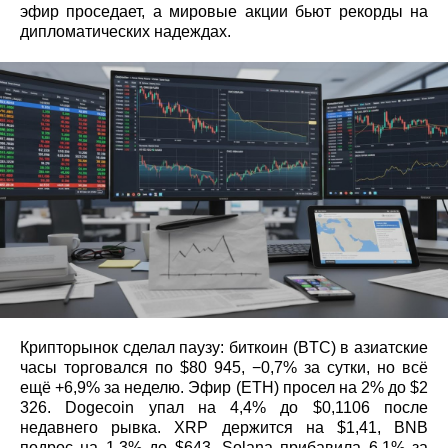
эфир проседает, а мировые акции бьют рекорды на
дипломатических надеждах.
Крипторынок сделал паузу: биткоин (BTC) в азиатские
часы торговался по $80 945, −0,7% за сутки, но всё
ещё +6,9% за неделю. Эфир (ETH) просел на 2% до $2
326. Dogecoin упал на 4,4% до $0,1106 после
недавнего рывка. XRP держится на $1,41, BNB
подрос на 1,3% до $643. Solana прибавила 6,1% за