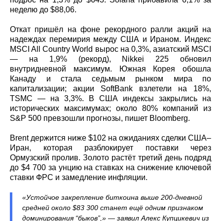
неделю до $88,06.
Откат пришёл на фоне рекордного ралли акций на
надеждах перемирия между США и Ираном. Индекс
MSCI All Country World вырос на 0,3%, азиатский MSCI
— на 1,9% (рекорд), Nikkei 225 обновил
внутридневной максимум. Южная Корея обошла
Канаду и стала седьмым рынком мира по
капитализации; акции SoftBank взлетели на 18%,
TSMC — на 3,3%. В США индексы закрылись на
исторических максимумах; около 80% компаний из
S&P 500 превзошли прогнозы, пишет Bloomberg.
Brent держится ниже $102 на ожиданиях сделки США–
Иран, которая разблокирует поставки через
Ормузский пролив. Золото растёт третий день подряд
до $4 700 за унцию на ставках на снижение ключевой
ставки ФРС и замедление инфляции.
«Устойчое закрепление биткоина выше 200-дневной
средней около $83 300 станет ещё одним признаком
доминирования “быков”,» — заявил Алекс Купцикевич из