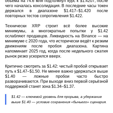
объёма на 74.6 млн подтолкнул курс к $1.4207, после
чего началась консолидация. В последние часы токен
держался в диапазоне $1.417–$1.420 после
повторных тестов сопротивления $1.422.
Технически XRP строит всё более высокие
минимумы, а многократные попытки у $1.42
ослабляют продавцов. Ликвидность на Binance — на
минимуме с 2020 года, что исторически ведёт к резким
движениям после пробоя диапазона. Картина
напоминает 2025 год, когда после недельного сжатия
рынок резко ускорился вверх.
Критично смотреть за $1.42: чистый пробой открывает
путь к $1.47–$1.50. Не менее важно удержаться выше
$1.40 — ложные пробои часто быстро
разворачиваются. При выходе вниз первой серьёзной
поддержкой станет зона $1.34–$1.37.
$1.42 — ключевой уровень для прорыва, а удержание
выше $1.40 — условие сохранения «бычьего» сценария.