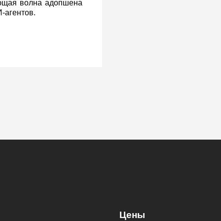
ующая волна адопшена
‑агентов.
 правил
стрит —
вил в США и внятных