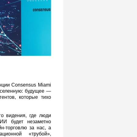
нции Consensus Miami
вселенную: будущее —
ентов, которые тихо
го видения, где люди
ИИ будет незаметно
йн‑торговлю за нас, а
ционной «трубой»,