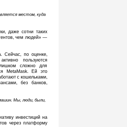
является местом, куда
тки, даже сотни таких
агентов, чем людей» —
 Сейчас, по оценке,
активно пользуются
лишком сложно для
ся MetaMask. Ей это
аботают с кошельками,
ансами, без банков,
ашин. Мы, люди, были,
иативу инвестиций на
тов через платформу