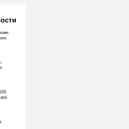
вости
коин
его
:
л
620
ard
а