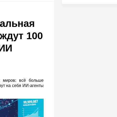
еальная
 ждут 100
 ИИ
х миров: всё больше
рут на себя ИИ‑агенты