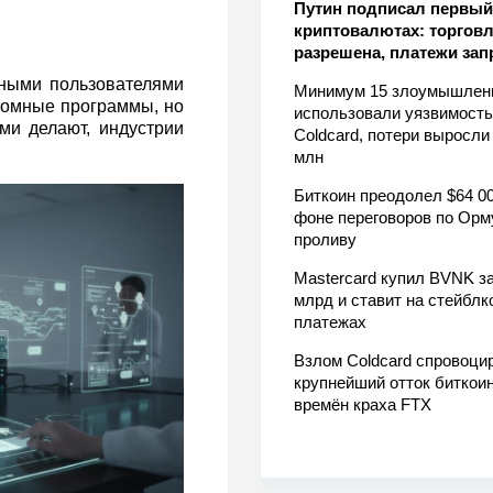
Путин подписал первый 
криптовалютах: торгов
разрешена, платежи за
нными пользователями
Минимум 15 злоумышлен
ономные программы, но
использовали уязвимость
ми делают, индустрии
Coldcard, потери выросли
млн
Биткоин преодолел $64 00
фоне переговоров по Орм
проливу
Mastercard купил BVNK за
млрд и ставит на стейблк
платежах
Взлом Coldcard спровоци
крупнейший отток биткоин
времён краха FTX