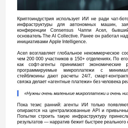
Криптоиндустрия использует ИИ не ради чат-бот
инфраструктуры для автономных машин, з
конференции Consensus Чаппи Асел, бывши
основатель The AI Collective. Ранее он работал на
инициативами Apple Intelligence.
Асел возглавляет глобальное некоммерческое с
чем 200 000 участников в 150+ отделениях. По его
как софт‑агенты принимают экономические
программируемые микроплатежи с минимал
стейблкоины дают расчеты 24/7, смарт‑контрак
связка делает «агентные платежи» без человека р
«Нужны очень маленькие микроплатежи и очень низ
Пока тезис ранний: агенты ИИ только появляют
опираются на централизованные API и привычны
Попытки строить такую инфраструктуру принесл
результатов — нарратив бежит быстрее реального 