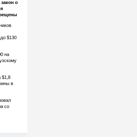
закон о
ля
прещены
ников
 до $130
0 на
узскому
 $1,8
оины в
ровал
а со