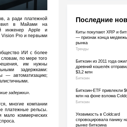
Последние но
ов, а ради платежной
аявил в Майами на
й инженер Apple и
Киты покупают XRP и бит
д Vision Pro и первыми
— признак конца медвежь
рынка
Тренды
ообщество ИИ с более
 словам, по мере того
Биткоин из 2011 года ожил
 решения, им нужны
древний кошелёк отправи
ьными задержками:
$3,2 млн
ты — автоматизацию;
Биткоин
еалистичными.
Биткоин-ETF привлекли $
кие задержки».
млн на фоне взлома Coldc
Биткоин
ся, многие компании
е платежные рельсы.
Уязвимость в Coldcard
и мало коммерческих
спровоцировала панику н
спроса.
рынке биткоина