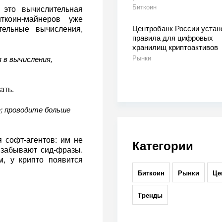
Биткоин
это вычислительная
ткоин‑майнеров уже
Центробанк России устан
тельные вычисления,
правила для цифровых
хранилищ криптоактивов
Рынки
 в вычисления,
ать.
; проводите больше
 софт‑агентов: им не
Категории
 забывают сид‑фразы.
, у крипто появится
Биткоин
Рынки
Це
Тренды