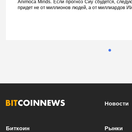
Animoca Minds. Если прогноз Сиу сбудется, след
придет не от миллионов людей, а от миллиардов ИИ
Рынки
Кевин О’Лири: без
токенизация Уолл-
одни слова
7 мая 2026 18:27
Кевин О’Лири предупреждает: без понятных пра