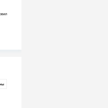
овил
ны